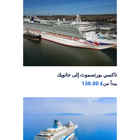
تاكسي بورتسموث إلى جاتويك
£ 130.00
يبدأ من