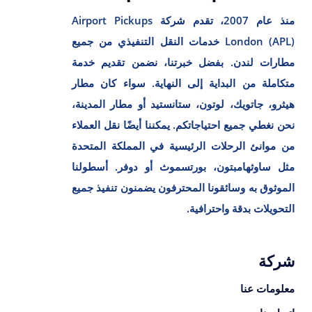
منذ عام 2007، تقدم شركة Airport Pickups
London (APL) خدمات النقل التنفيذي من جميع
مطارات لندن. بفضل خبرتنا، نضمن تقديم خدمة
متكاملة من البداية إلى النهاية. سواء كان مطار
هيثرو، جاتويك، لوتون، ستانستيد أو مطار المدينة،
نحن نغطي جميع احتياجاتكم. يمكننا أيضًا نقل العملاء
من موانئ الرحلات الرئيسية في المملكة المتحدة
مثل ساوثهامبتون، بورتسموث أو دوفر. أسطولنا
الموثوق به وسائقونا المحترفون يضمنون تنفيذ جميع
التحويلات بدقة واحترافية.
شركة
معلومات عنا