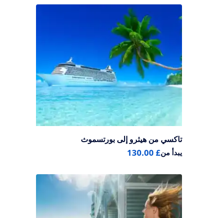
تاكسي من هيثرو إلى بورتسموث
£ 130.00
يبدأ من