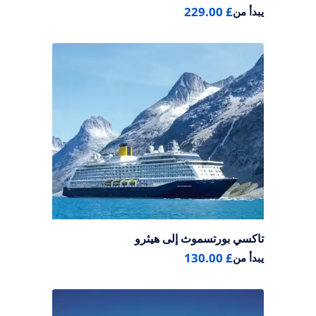
£ 229.00
يبدأ من
تاكسي بورتسموث إلى هيثرو
£ 130.00
يبدأ من