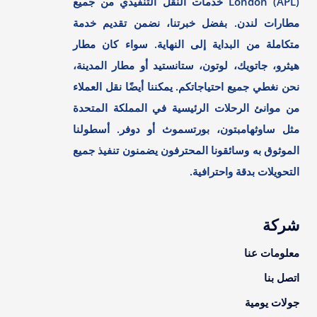
London (APL) خدمات النقل التنفيذي من جميع
مطارات لندن. بفضل خبرتنا، نضمن تقديم خدمة
متكاملة من البداية إلى النهاية. سواء كان مطار
هيثرو، جاتويك، لوتون، ستانستيد أو مطار المدينة،
نحن نغطي جميع احتياجاتكم. يمكننا أيضًا نقل العملاء
من موانئ الرحلات الرئيسية في المملكة المتحدة
مثل ساوثهامبتون، بورتسموث أو دوفر. أسطولنا
الموثوق به وسائقونا المحترفون يضمنون تنفيذ جميع
التحويلات بدقة واحترافية.
شركة
معلومات عنا
اتصل بنا
جولات يومية