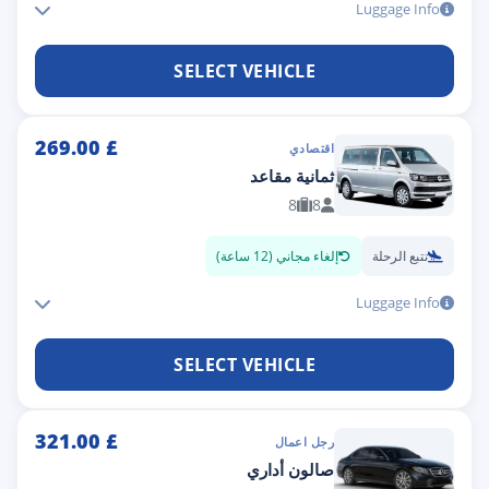
Luggage Info
SELECT VEHICLE
269.00
£
اقتصادي
ثمانية مقاعد
8
8
تتبع الرحلة
إلغاء مجاني (12 ساعة)
Luggage Info
SELECT VEHICLE
321.00
£
رجل اعمال
صالون أداري