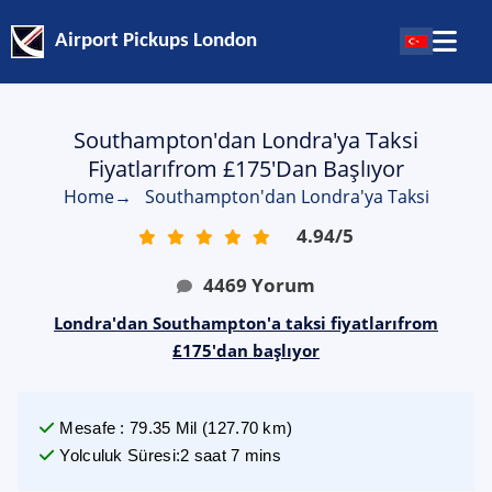
Airport Pickups London
Southampton'dan Londra'ya Taksi
Fiyatlarıfrom £175'dan Başlıyor
Home
→
Southampton'dan Londra'ya Taksi
4.94
/
5
4469
Yorum
Londra'dan Southampton'a taksi fiyatlarıfrom
£175'dan başlıyor
Mesafe
:
79.35
Mil
(
127.70
km)
Yolculuk Süresi
:
2 saat 7 mins