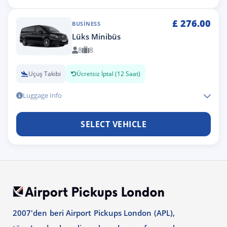
£
276.00
BUSINESS
Lüks Minibüs
8
8
Uçuş Takibi
Ücretsiz İptal (12 Saat)
Luggage Info
SELECT VEHICLE
2007'den beri Airport Pickups London (APL),