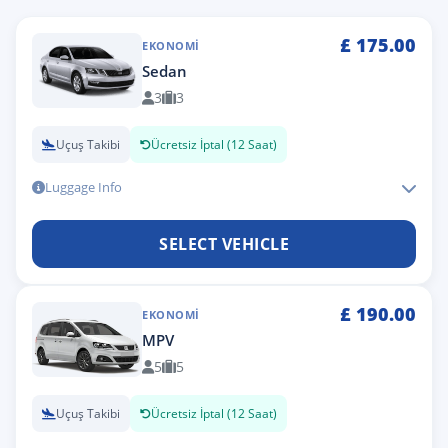
£
175.00
EKONOMI
Sedan
3
3
Uçuş Takibi
Ücretsiz İptal (12 Saat)
Luggage Info
SELECT VEHICLE
£
190.00
EKONOMI
MPV
5
5
Uçuş Takibi
Ücretsiz İptal (12 Saat)