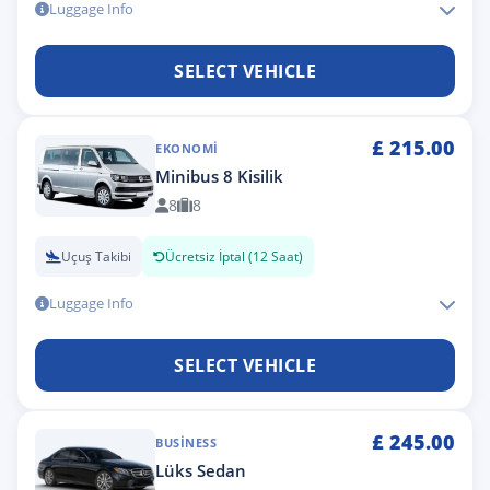
Luggage Info
SELECT VEHICLE
£
215.00
EKONOMI
Minibus 8 Kisilik
8
8
Uçuş Takibi
Ücretsiz İptal (12 Saat)
Luggage Info
SELECT VEHICLE
£
245.00
BUSINESS
Lüks Sedan