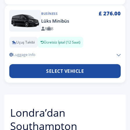
£
276.00
BUSINESS
Lüks Minibüs
8
8
Uçuş Takibi
Ücretsiz İptal (12 Saat)
Luggage Info
SELECT VEHICLE
Londra’dan
Southampton