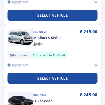
Luggage Info
SELECT VEHICLE
£
215.00
EKONOMI
Minibus 8 Kisilik
8
8
Uçuş Takibi
Ücretsiz İptal (12 Saat)
Luggage Info
SELECT VEHICLE
£
245.00
BUSINESS
Lüks Sedan