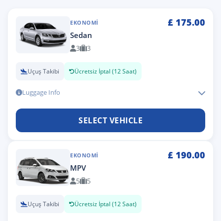
£
175.00
EKONOMI
Sedan
3
3
Uçuş Takibi
Ücretsiz İptal (12 Saat)
Luggage Info
SELECT VEHICLE
£
190.00
EKONOMI
MPV
5
5
Uçuş Takibi
Ücretsiz İptal (12 Saat)