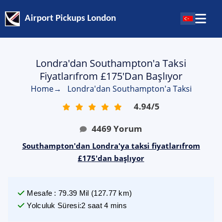
Airport Pickups London
Londra'dan Southampton'a Taksi
Fiyatlarıfrom £175'dan Başlıyor
Home
→
Londra'dan Southampton'a Taksi
4.94
/
5
4469
Yorum
Southampton'dan Londra'ya taksi fiyatlarıfrom
£175'dan başlıyor
Mesafe
:
79.39
Mil
(
127.77
km)
Yolculuk Süresi
:
2 saat 4 mins