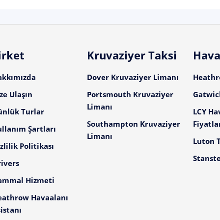
irket
Kruvaziyer Taksi
Hava
akkımızda
Dover Kruvaziyer Limanı
Heathro
ze Ulaşın
Portsmouth Kruvaziyer
Gatwick
Limanı
ünlük Turlar
LCY Ha
Southampton Kruvaziyer
Fiyatla
llanım Şartları
Limanı
Luton T
zlilik Politikası
Stanste
ivers
ammal Hizmeti
eathrow Havaalanı
istanı