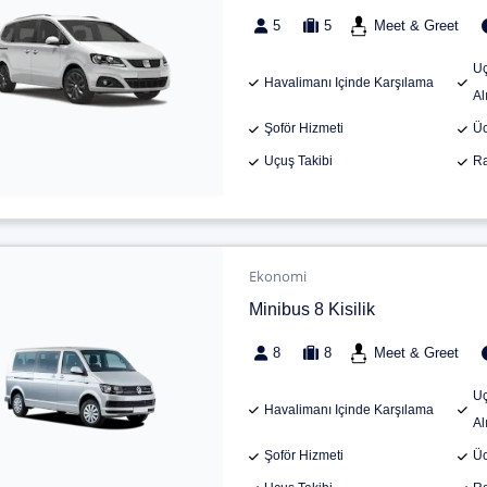
5
5
Meet & Greet
Uç
Havalimanı Içinde Karşılama
Al
Şoför Hizmeti
Üc
Uçuş Takibi
Ra
Ekonomi
Minibus 8 Kisilik
8
8
Meet & Greet
Uç
Havalimanı Içinde Karşılama
Al
Şoför Hizmeti
Üc