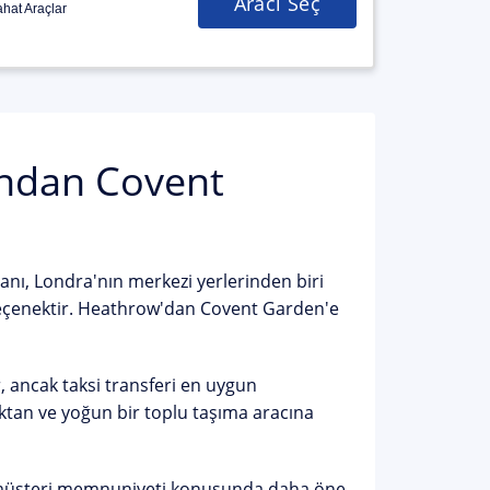
Aracı Seç
hat Araçlar
ndan Covent
nı, Londra'nın merkezi yerlerinden biri
seçenektir. Heathrow'dan Covent Garden'e
 ancak taksi transferi en uygun
maktan ve yoğun bir toplu taşıma aracına
er müşteri memnuniyeti konusunda daha öne