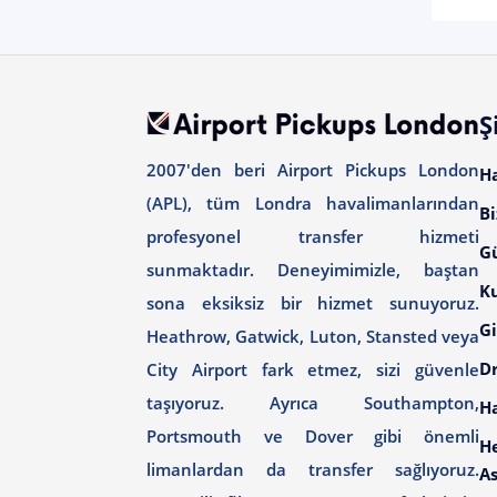
Ş
2007'den beri Airport Pickups London
H
(APL), tüm Londra havalimanlarından
Bi
profesyonel transfer hizmeti
G
sunmaktadır. Deneyimimizle, baştan
Ku
sona eksiksiz bir hizmet sunuyoruz.
Gi
Heathrow, Gatwick, Luton, Stansted veya
Dr
City Airport fark etmez, sizi güvenle
taşıyoruz. Ayrıca Southampton,
H
Portsmouth ve Dover gibi önemli
H
limanlardan da transfer sağlıyoruz.
As