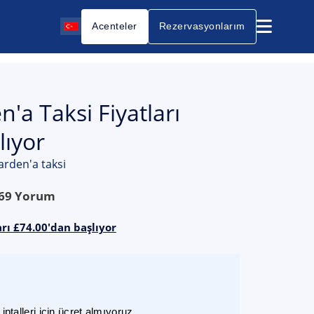
Acenteler
Rezervasyonlarım
a Taksi Fiyatları
lıyor
rden'a taksi
69
Yorum
rı £74.00'dan başlıyor
ptalleri için ücret almıyoruz