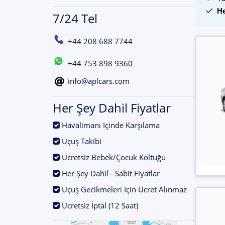
He
7/24 Tel
+44 208 688 7744
+44 753 898 9360
info@aplcars.com
Her Şey Dahil Fiyatlar
.
Havalimanı Içinde Karşılama
.
Uçuş Takibi
.
Ücretsiz Bebek/Çocuk Koltuğu
.
Her Şey Dahil - Sabit Fiyatlar
.
Uçuş Gecikmeleri Için Ücret Alınmaz
.
Ücretsiz İptal (12 Saat)