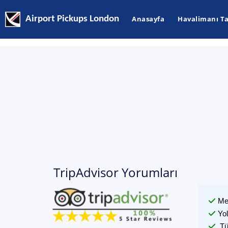
Airport Pickups London
Anasayfa
Havalimanı Ta
TripAdvisor Yorumları
Me
Yo
Tü