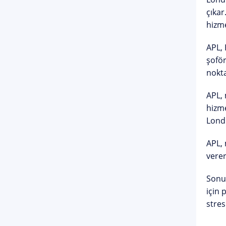
çıkar
hizme
APL, 
şoför
nokta
APL, 
hizme
Londr
APL, 
verer
Sonuç
için 
stres