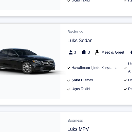
Uçuş Takibi
Ra
Business
Lüks Sedan
3
3
Meet & Greet
Uç
Havalimanı Içinde Karşılama
Al
Şoför Hizmeti
Üc
Uçuş Takibi
Ra
Business
Lüks MPV