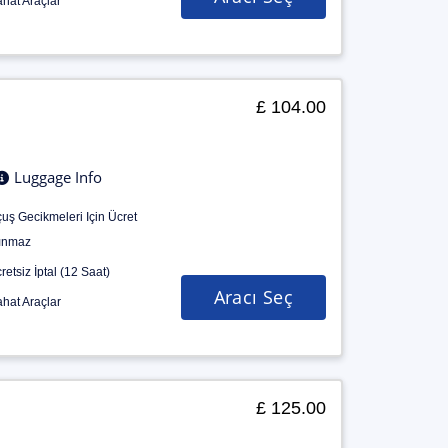
hat Araçlar
£ 104.00
Luggage Info
uş Gecikmeleri Için Ücret
ınmaz
retsiz İptal (12 Saat)
Aracı Seç
hat Araçlar
£ 125.00