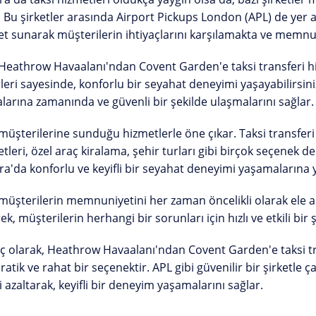
. Bu şirketler arasında Airport Pickups London (APL) de yer alm
t sunarak müşterilerin ihtiyaçlarını karşılamakta ve memnu
Heathrow Havaalanı'ndan Covent Garden'e taksi transferi h
leri sayesinde, konforlu bir seyahat deneyimi yaşayabilirsiniz
larına zamanında ve güvenli bir şekilde ulaşmalarını sağlar.
müşterilerine sunduğu hizmetlerle öne çıkar. Taksi transferi
tleri, özel araç kiralama, şehir turları gibi birçok seçenek d
a'da konforlu ve keyifli bir seyahat deneyimi yaşamalarına 
müşterilerin memnuniyetini her zaman öncelikli olarak ele alı
ek, müşterilerin herhangi bir sorunları için hızlı ve etkili bir ş
 olarak, Heathrow Havaalanı'ndan Covent Garden'e taksi tr
pratik ve rahat bir seçenektir. APL gibi güvenilir bir şirketle 
i azaltarak, keyifli bir deneyim yaşamalarını sağlar.