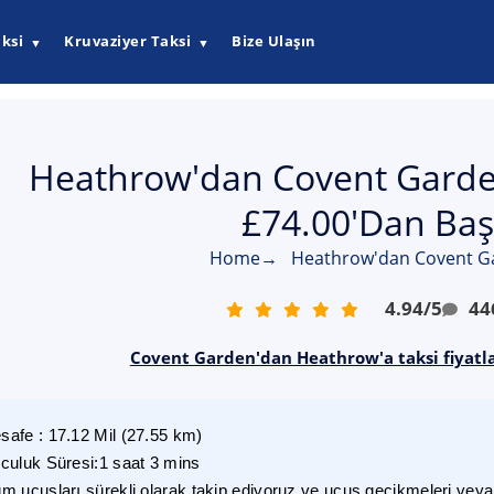
ksi
Kruvaziyer Taksi
Bize Ulaşın
▼
▼
Heathrow'dan Covent Garden'
£74.00'dan Baş
Home
→
Heathrow'dan Covent Ga
4.94
/
5
44
Covent Garden'dan Heathrow'a taksi fiyatla
safe
:
17.12
Mil
(
27.55
km)
lculuk Süresi
:
1 saat 3 mins
m uçuşları sürekli olarak takip ediyoruz ve uçuş gecikmeleri veya i