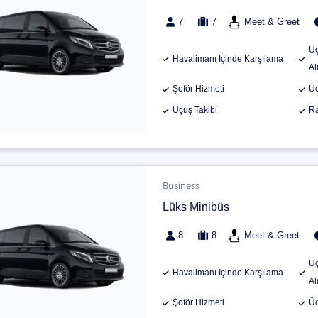
7
7
Meet & Greet
Uç
Havalimanı Içinde Karşılama
Al
Şoför Hizmeti
Üc
Uçuş Takibi
Ra
Business
Lüks Minibüs
8
8
Meet & Greet
Uç
Havalimanı Içinde Karşılama
Al
Şoför Hizmeti
Üc