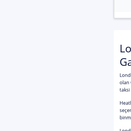
Lo
Ga
Londr
olan 
taksi
Heath
seçen
binme
Londr