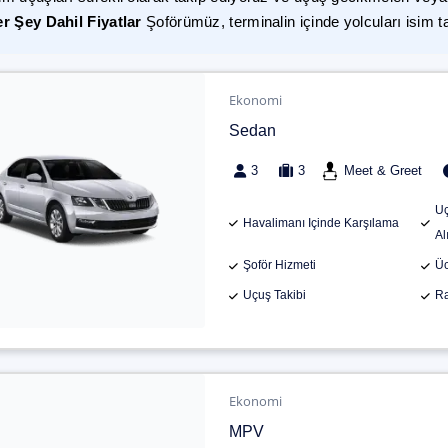
r Şey Dahil Fiyatlar
Şoförümüz, terminalin içinde yolcuları isim t
Ekonomi
Sedan
3
3
Meet & Greet
Uç
Havalimanı Içinde Karşılama
Al
Şoför Hizmeti
Üc
Uçuş Takibi
Ra
Ekonomi
MPV