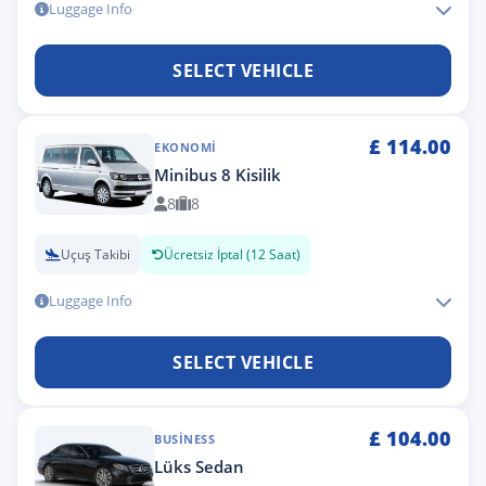
Luggage Info
SELECT VEHICLE
£
114.00
EKONOMI
Minibus 8 Kisilik
8
8
Uçuş Takibi
Ücretsiz İptal (12 Saat)
Luggage Info
SELECT VEHICLE
£
104.00
BUSINESS
Lüks Sedan