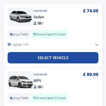
£
74.00
EKONOMI
Sedan
3
3
Uçuş Takibi
Ücretsiz İptal (12 Saat)
Luggage Info
SELECT VEHICLE
£
89.00
EKONOMI
MPV
5
5
Uçuş Takibi
Ücretsiz İptal (12 Saat)