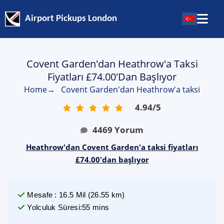
Airport Pickups London
Covent Garden'dan Heathrow'a Taksi
Fiyatları £74.00'dan Başlıyor
Home
→
Covent Garden'dan Heathrow'a taksi
4.94
/
5
4469
Yorum
Heathrow'dan Covent Garden'a taksi fiyatları
£74.00'dan başlıyor
Mesafe
:
16.5
Mil
(
26.55
km)
Yolculuk Süresi
:
55 mins