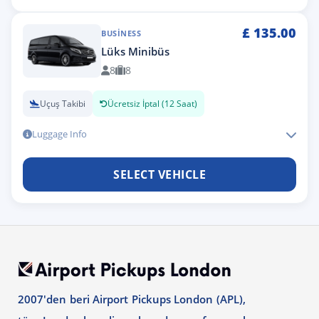
£
135.00
BUSINESS
Lüks Minibüs
8
8
Uçuş Takibi
Ücretsiz İptal (12 Saat)
Luggage Info
SELECT VEHICLE
2007'den beri Airport Pickups London (APL),