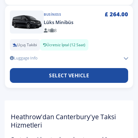
£
264.00
BUSINESS
Lüks Minibüs
8
8
Uçuş Takibi
Ücretsiz İptal (12 Saat)
Luggage Info
SELECT VEHICLE
Heathrow'dan Canterbury'ye Taksi
Hizmetleri