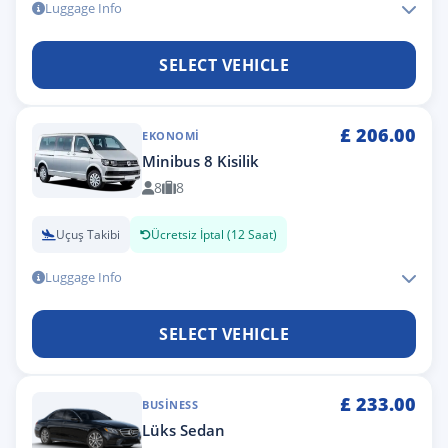
Luggage Info
SELECT VEHICLE
£
206.00
EKONOMI
Minibus 8 Kisilik
8
8
Uçuş Takibi
Ücretsiz İptal (12 Saat)
Luggage Info
SELECT VEHICLE
£
233.00
BUSINESS
Lüks Sedan