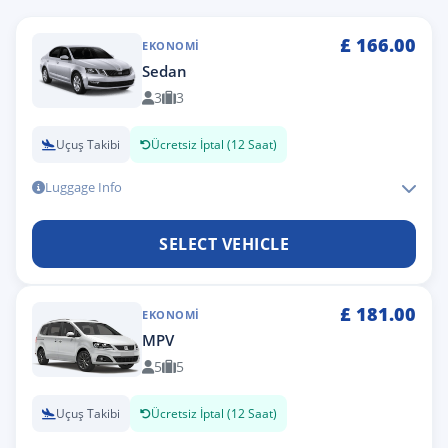
£
166.00
EKONOMI
Sedan
3
3
Uçuş Takibi
Ücretsiz İptal (12 Saat)
Luggage Info
SELECT VEHICLE
£
181.00
EKONOMI
MPV
5
5
Uçuş Takibi
Ücretsiz İptal (12 Saat)