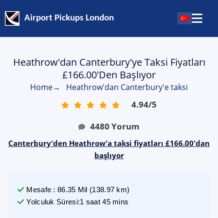
Airport Pickups London
Heathrow'dan Canterbury'ye Taksi Fiyatları
£166.00'den Başlıyor
Home
→
Heathrow'dan Canterbury'e taksi
4.94
/
5
4480
Yorum
Canterbury'den Heathrow'a taksi fiyatları £166.00'dan
başlıyor
Mesafe
:
86.35
Mil
(
138.97
km)
Yolculuk Süresi
:
1 saat 45 mins