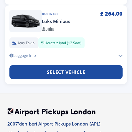
£
264.00
BUSINESS
Lüks Minibüs
8
8
Uçuş Takibi
Ücretsiz İptal (12 Saat)
Luggage Info
SELECT VEHICLE
2007'den beri Airport Pickups London (APL),