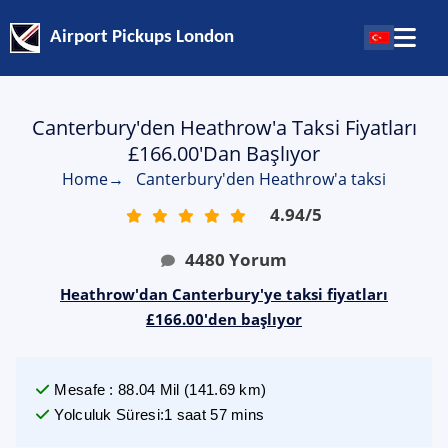
Airport Pickups London
Canterbury'den Heathrow'a Taksi Fiyatları
£166.00'dan Başlıyor
Home
→
Canterbury'den Heathrow'a taksi
4.94
/
5
4480
Yorum
Heathrow'dan Canterbury'ye taksi fiyatları
£166.00'den başlıyor
Mesafe
:
88.04
Mil
(
141.69
km)
Yolculuk Süresi
:
1 saat 57 mins