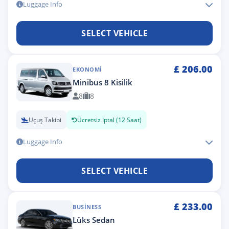
Luggage Info
SELECT VEHICLE
£
206.00
EKONOMI
Minibus 8 Kisilik
8
8
Uçuş Takibi
Ücretsiz İptal (12 Saat)
Luggage Info
SELECT VEHICLE
£
233.00
BUSINESS
Lüks Sedan