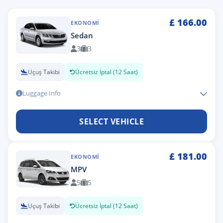
£
166.00
EKONOMI
Sedan
3
3
Uçuş Takibi
Ücretsiz İptal (12 Saat)
Luggage Info
SELECT VEHICLE
£
181.00
EKONOMI
MPV
5
5
Uçuş Takibi
Ücretsiz İptal (12 Saat)