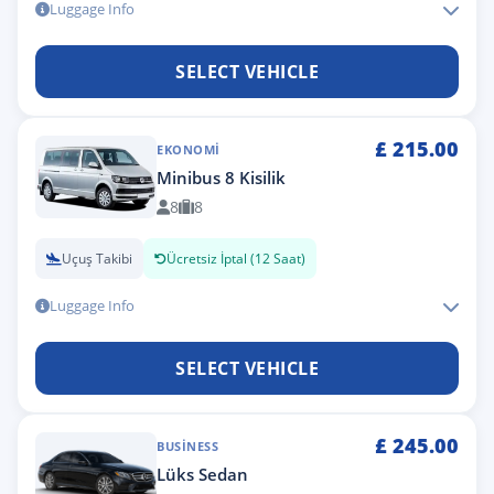
Luggage Info
SELECT VEHICLE
£
215.00
EKONOMI
Minibus 8 Kisilik
8
8
Uçuş Takibi
Ücretsiz İptal (12 Saat)
Luggage Info
SELECT VEHICLE
£
245.00
BUSINESS
Lüks Sedan