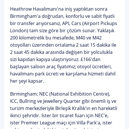
Heathrow Havalimanı'na iniş yaptıktan sonra
Birmingham'a doğrudan, konforlu ve sabit fiyatlı
bir transfer arıyorsanız,
APL Cars (Airport Pickups
London)
tam size göre bir çözüm sunar. Yaklaşık
200 kilometrelik bu mesafede, M40 ve M42
otoyolları üzerinden ortalama 2 saat 15 dakika ile
2 saat 45 dakika arasında değişen bir yolculukla
sizi kapıdan kapıya ulaştırıyoruz.
£166'dan
başlayan saloon araç fiyatımız
; otoyol ücretleri,
havalimanı park ücreti ve karşılama hizmeti dahil
her şeyi kapsar.
Birmingham;
NEC (National Exhibition Centre)
,
ICC, Bullring ve Jewellery Quarter gibi önemli iş ve
turizm merkezleriyle Birleşik Krallık'ın en hareketli
ikinci şehridir. İster bir ticaret fuarı için NEC'e,
ister Premier League maçı için Villa Park'a, ister