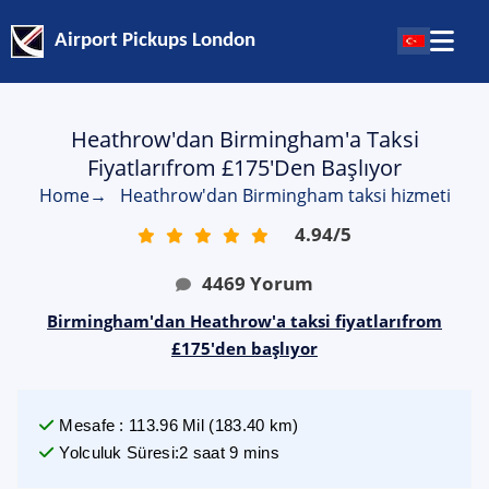
Airport Pickups London
Heathrow'dan Birmingham'a Taksi
Fiyatlarıfrom £175'den Başlıyor
Home
→
Heathrow'dan Birmingham taksi hizmeti
4.94
/
5
4469
Yorum
Birmingham'dan Heathrow'a taksi fiyatlarıfrom
£175'den başlıyor
Mesafe
:
113.96
Mil
(
183.40
km)
Yolculuk Süresi
:
2 saat 9 mins