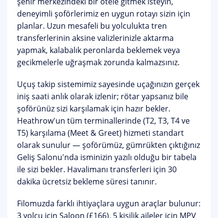
şehir merkezindeki bir otele gitmek isteyin,
deneyimli şoförlerimiz en uygun rotayı sizin için
planlar. Uzun mesafeli bu yolculukta tren
transferlerinin aksine valizlerinizle aktarma
yapmak, kalabalık peronlarda beklemek veya
gecikmelerle uğraşmak zorunda kalmazsınız.
Uçuş takip sistemimiz
sayesinde uçağınızın gerçek
iniş saati anlık olarak izlenir; rötar yapsanız bile
şoförünüz sizi karşılamak için hazır bekler.
Heathrow'un tüm terminallerinde (T2, T3, T4 ve
T5)
karşılama (Meet & Greet)
hizmeti standart
olarak sunulur — şoförümüz, gümrükten çıktığınız
Geliş Salonu'nda isminizin yazılı olduğu bir tabela
ile sizi bekler. Havalimanı transferleri için
30
dakika ücretsiz bekleme süresi
tanınır.
Filomuzda farklı ihtiyaçlara uygun araçlar bulunur:
3 yolcu için
Saloon (£166)
, 5 kişilik aileler için
MPV