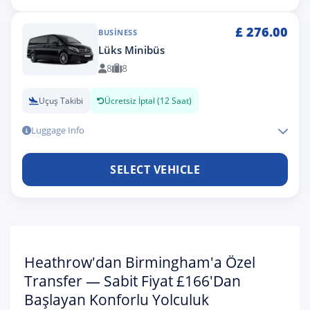
£
276.00
BUSINESS
Lüks Minibüs
8
8
Uçuş Takibi
Ücretsiz İptal (12 Saat)
Luggage Info
SELECT VEHICLE
Heathrow'dan Birmingham'a Özel
Transfer — Sabit Fiyat £166'dan
Başlayan Konforlu Yolculuk