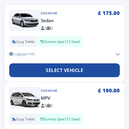
£
175.00
EKONOMI
Sedan
3
3
Uçuş Takibi
Ücretsiz İptal (12 Saat)
Luggage Info
SELECT VEHICLE
£
190.00
EKONOMI
MPV
5
5
Uçuş Takibi
Ücretsiz İptal (12 Saat)