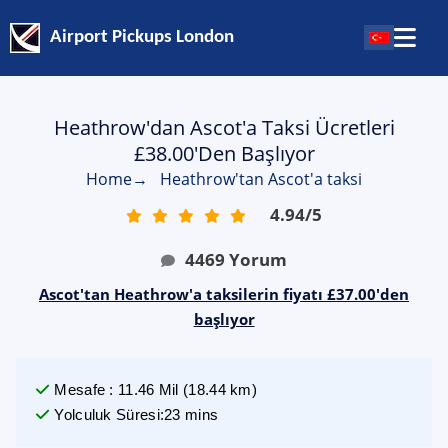
Airport Pickups London
Heathrow'dan Ascot'a Taksi Ücretleri
£38.00'den Başlıyor
Home
→
Heathrow'tan Ascot'a taksi
4.94
/
5
4469
Yorum
Ascot'tan Heathrow'a taksilerin fiyatı £37.00'den
başlıyor
Mesafe
:
11.46
Mil
(
18.44
km)
Yolculuk Süresi
:
23 mins