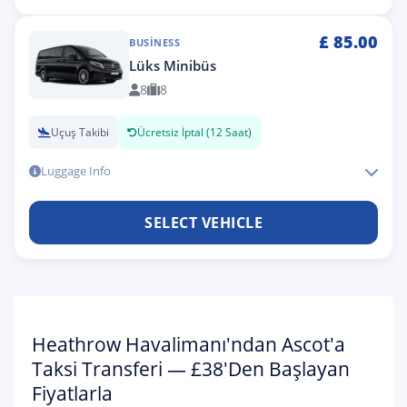
£
85.00
BUSINESS
Lüks Minibüs
8
8
Uçuş Takibi
Ücretsiz İptal (12 Saat)
Luggage Info
SELECT VEHICLE
Heathrow Havalimanı'ndan Ascot'a
Taksi Transferi — £38'den Başlayan
Fiyatlarla