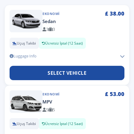
£
38.00
EKONOMI
Sedan
3
3
Uçuş Takibi
Ücretsiz İptal (12 Saat)
Luggage Info
SELECT VEHICLE
£
53.00
EKONOMI
MPV
5
5
Uçuş Takibi
Ücretsiz İptal (12 Saat)