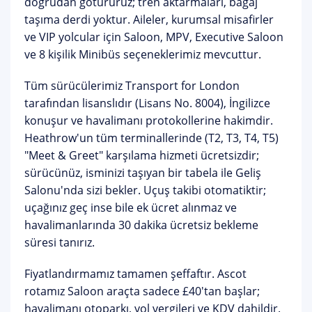
doğrudan götürürüz; tren aktarmaları, bagaj
taşıma derdi yoktur. Aileler, kurumsal misafirler
ve VIP yolcular için
Saloon, MPV, Executive Saloon
ve 8 kişilik Minibüs
seçeneklerimiz mevcuttur.
Tüm sürücülerimiz
Transport for London
tarafından lisanslıdır
(Lisans No. 8004), İngilizce
konuşur ve havalimanı protokollerine hakimdir.
Heathrow'un tüm terminallerinde (T2, T3, T4, T5)
"Meet & Greet" karşılama hizmeti
ücretsizdir;
sürücünüz, isminizi taşıyan bir tabela ile Geliş
Salonu'nda sizi bekler.
Uçuş takibi otomatiktir
;
uçağınız geç inse bile ek ücret alınmaz ve
havalimanlarında 30 dakika ücretsiz bekleme
süresi tanırız.
Fiyatlandırmamız tamamen şeffaftır. Ascot
rotamız
Saloon araçta sadece £40'tan başlar
;
havalimanı otoparkı, yol vergileri ve KDV dahildir.