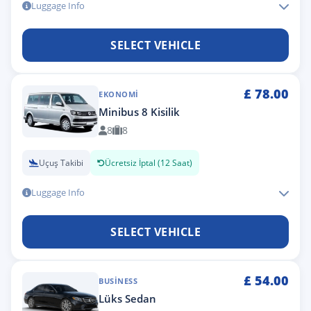
Luggage Info
SELECT VEHICLE
£
78.00
EKONOMI
Minibus 8 Kisilik
8
8
Uçuş Takibi
Ücretsiz İptal (12 Saat)
Luggage Info
SELECT VEHICLE
£
54.00
BUSINESS
Lüks Sedan