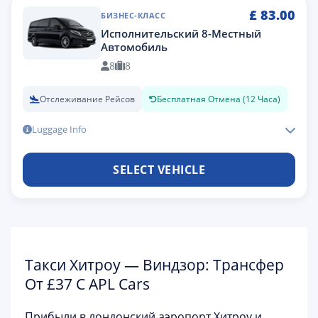
£
83.00
БИЗНЕС-КЛАСС
Исполнительский 8-Местный
Автомобиль
8
8
Отслеживание Рейсов
Бесплатная Отмена (12 Часа)
Luggage Info
SELECT VEHICLE
Такси Хитроу — Виндзор: Трансфер
От £37 С APL Cars
Прибыли в лондонский аэропорт Хитроу и