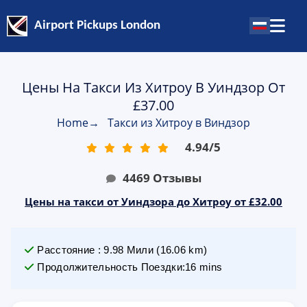
Airport Pickups London
Цены На Такси Из Хитроу В Уиндзор От
£37.00
Home
→
Такси из Хитроу в Виндзор
4.94
/
5
4469
Отзывы
Цены на такси от Уиндзора до Хитроу от £32.00
Расстояние
:
9.98
Мили
(
16.06
km)
Продолжительность Поездки
:
16 mins