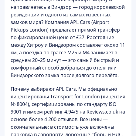
направляетесь в Виндзор — город королевской
резиденции и одного из самых известных
замков мира? Компания
APL Cars (Airport
Pickups London)
предлагает прямой трансфер
по фиксированной цене
от £37
. Расстояние
между Хитроу и Виндзором составляет около 11
км, а поездка по трассе M25 и M4 занимает в
среднем 20–25 минут — это самый быстрый и
комфортный способ добраться до отеля или
Виндзорского замка после долгого перелёта.
Почему выбирают APL Cars.
Мы официально
лицензированы Transport for London (лицензия
№ 8004), сертифицированы по стандарту ISO
9001 и имеем рейтинг
4.94/5
на Reviews.co.uk на
основе более 4 200 отзывов. Все цены —
окончательные: в стоимость уже включены
парковка в аэропорту, дорожные сборы и НДС.