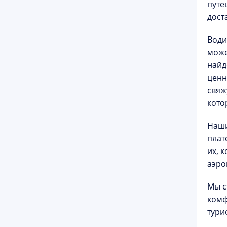
путе
дост
Води
може
найд
ценн
свяж
кото
Наши
плат
их, 
аэро
Мы с
комф
тури