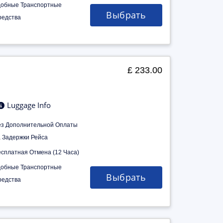
добные Транспортные
Выбрать
редства
£ 233.00
Luggage Info
ез Дополнительной Оплаты
а Задержки Рейса
есплатная Отмена (12 Часа)
добные Транспортные
Выбрать
редства