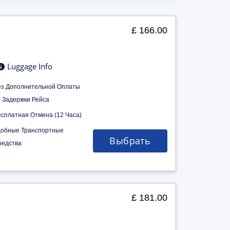
£ 166.00
Luggage Info
ез Дополнительной Оплаты
а Задержки Рейса
есплатная Отмена (12 Часа)
добные Транспортные
Выбрать
редства
£ 181.00