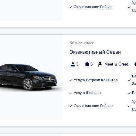
У
Отслеживание Рейсов
С
бизнес-класс
Экзекьютивный Седан
3
3
Meet & Greet
Б
Услуга Встречи Клиентов
З
Услуга Шофера
Б
У
Отслеживание Рейсов
С