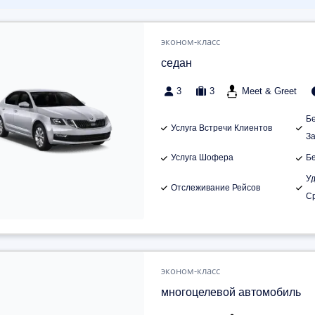
эконом-класс
седан
3
3
Meet & Greet
Б
Услуга Встречи Клиентов
З
Услуга Шофера
Б
У
Отслеживание Рейсов
С
эконом-класс
многоцелевой автомобиль