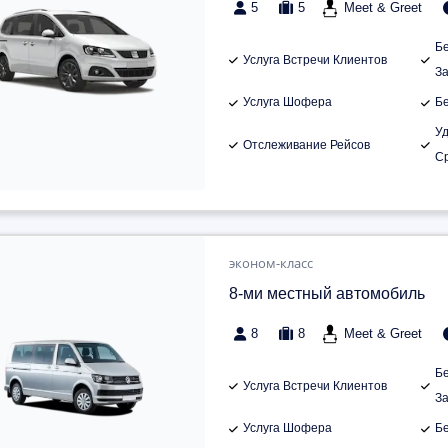
5
5
Meet & Greet
Б
Услуга Встречи Клиентов
З
Услуга Шофера
Б
У
Отслеживание Рейсов
С
эконом-класс
8-ми местный автомобиль
8
8
Meet & Greet
Б
Услуга Встречи Клиентов
З
Услуга Шофера
Б