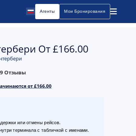
Агенты
Мои Бронирования
тербери От £166.00
ентербери
69
Отзывы
ачинаются от £166.00
адержки или отмены рейсов.
утри терминала с табличкой с именами.