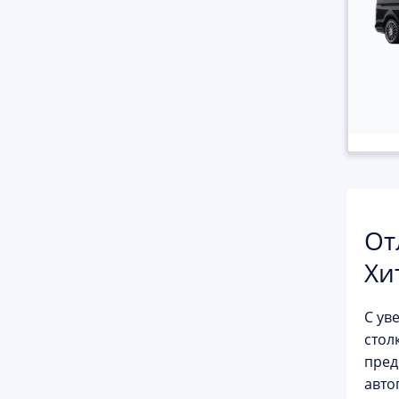
От
Хи
С ув
стол
пред
авто