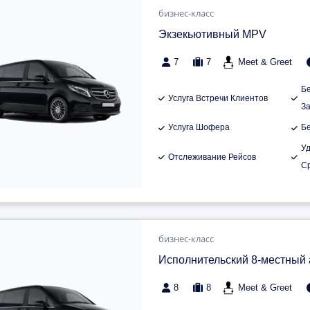
бизнес-класс
Экзекьютивный MPV
7
7
Meet & Greet
Б
Услуга Встречи Клиентов
З
Услуга Шофера
Б
У
Отслеживание Рейсов
С
бизнес-класс
Исполнительский 8-местный
8
8
Meet & Greet