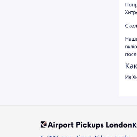
Попр
Хитр
Скол
Наши
вклю
посл
Как
Из Х
К