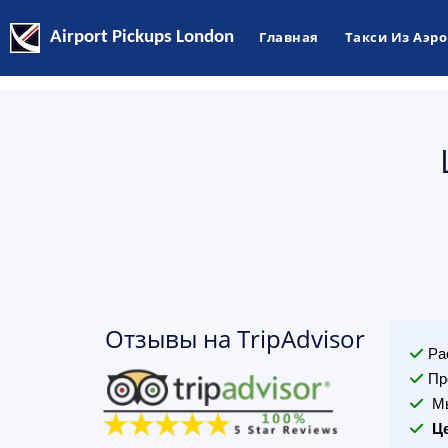
Airport Pickups London
Главная
Такси Из Аэр
Отзывы на TripAdvisor
Ра
Пр
Мы
Ц