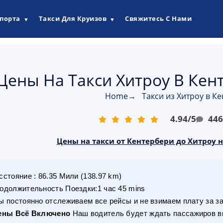
опорта
Такси Для Круизов
Свяжитесь С Нами
▼
▼
Цены На Такси Хитроу В Кен
Home
→
Такси из Хитроу в К
4.94
/
5
44
Цены на такси от Кентербери до Хитроу н
сстояние
:
86.35
Мили
(
138.97
km)
одолжительность Поездки
:
1 час 45 mins
 постоянно отслеживаем все рейсы и не взимаем плату за з
ены Всё Включено
Наш водитель будет ждать пассажиров вн