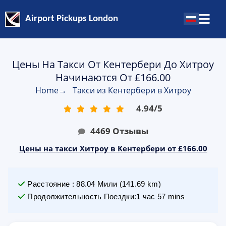
Airport Pickups London
Цены На Такси От Кентербери До Хитроу
Начинаются От £166.00
Home
→
Такси из Кентербери в Хитроу
4.94
/
5
4469
Отзывы
Цены на такси Хитроу в Кентербери от £166.00
Расстояние
:
88.04
Мили
(
141.69
km)
Продолжительность Поездки
:
1 час 57 mins