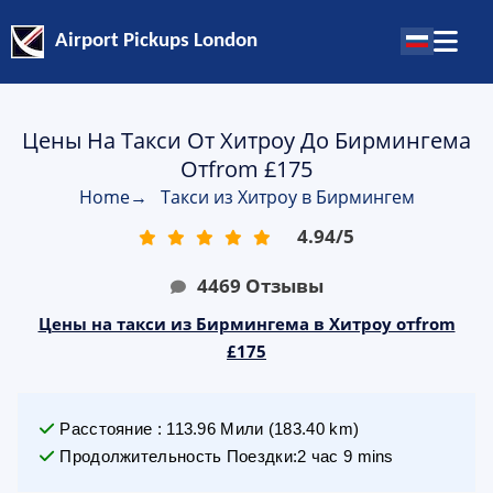
Airport Pickups London
Цены На Такси От Хитроу До Бирмингема
Отfrom £175
Home
→
Такси из Хитроу в Бирмингем
4.94
/
5
4469
Отзывы
Цены на такси из Бирмингема в Хитроу отfrom
£175
Расстояние
:
113.96
Мили
(
183.40
km)
Продолжительность Поездки
:
2 час 9 mins