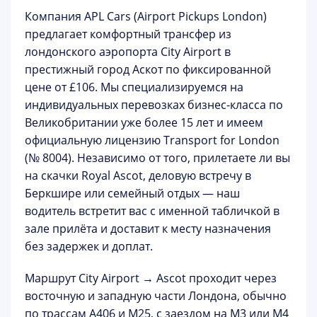
Компания
APL Cars (Airport Pickups London)
предлагает комфортный трансфер из
лондонского аэропорта City Airport в
престижный город Аскот по
фиксированной
цене от £106
. Мы специализируемся на
индивидуальных перевозках бизнес-класса по
Великобритании уже более 15 лет и имеем
официальную лицензию Transport for London
(№ 8004). Независимо от того, прилетаете ли вы
на скачки
Royal Ascot
, деловую встречу в
Беркшире или семейный отдых — наш
водитель встретит вас с именной табличкой в
зале прилёта и доставит к месту назначения
без задержек и доплат.
Маршрут City Airport → Ascot
проходит через
восточную и западную части Лондона, обычно
по трассам A406 и M25, с заездом на M3 или M4