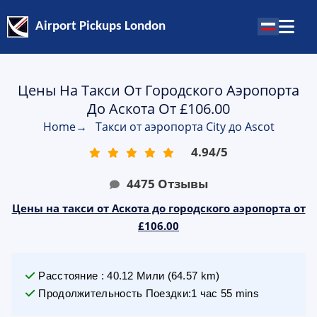
Airport Pickups London
Цены На Такси От Городского Аэропорта
До Аскота От £106.00
Home
→
Такси от аэропорта City до Ascot
4.94
/
5
4475
Отзывы
Цены на такси от Аскота до городского аэропорта от
£106.00
Расстояние
:
40.12
Мили
(
64.57
km)
Продолжительность Поездки
:
1 час 55 mins