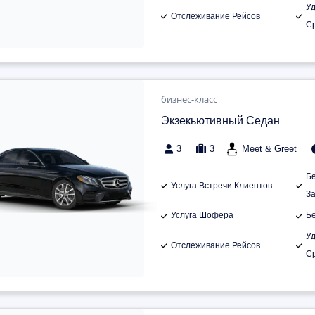
У
Отслеживание Рейсов
С
бизнес-класс
Экзекьютивный Седан
3
3
Meet & Greet
Б
Услуга Встречи Клиентов
З
Услуга Шофера
Б
У
Отслеживание Рейсов
С