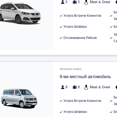
5
5
Meet & Greet
Б
Услуга Встречи Клиентов
З
Услуга Шофера
Б
У
Отслеживание Рейсов
С
эконом-класс
8-ми местный автомобиль
8
8
Meet & Greet
Б
Услуга Встречи Клиентов
З
Услуга Шофера
Б