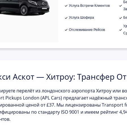
Б
Услуга Встречи Клиентов
З
Услуга Шофера
Б
У
Отслеживание Рейсов
С
кси Аскот — Хитроу: Трансфер От 
ируете перелёт из лондонского аэропорта Хитроу или в
rt Pickups London (APL Cars)
предлагает надёжный транс
ированной ценой от
£37
. Мы лицензированы Transport f
ифицированы по стандарту ISO 9001 и имеем рейтинг 4,94
нтов.