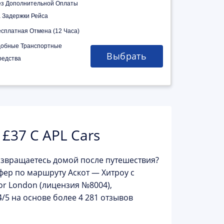
ез Дополнительной Оплаты
а Задержки Рейса
есплатная Отмена (12 Часа)
добные Транспортные
Выбрать
редства
£37 С APL Cars
озвращаетесь домой после путешествия?
фер по маршруту
Аскот — Хитроу
с
or London (лицензия №8004),
/5 на основе более 4 281 отзывов