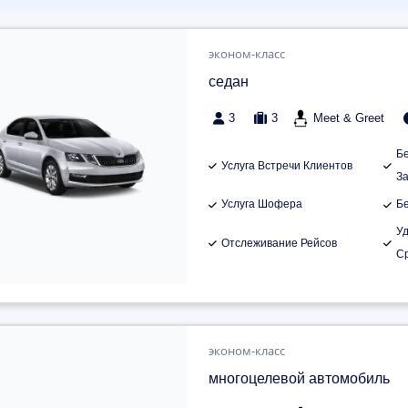
эконом-класс
седан
3
3
Meet & Greet
Б
Услуга Встречи Клиентов
З
Услуга Шофера
Б
У
Отслеживание Рейсов
С
эконом-класс
многоцелевой автомобиль