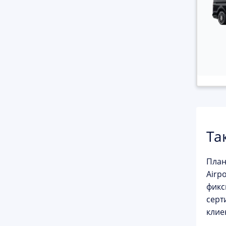
Та
План
Airpo
фикс
серт
клие