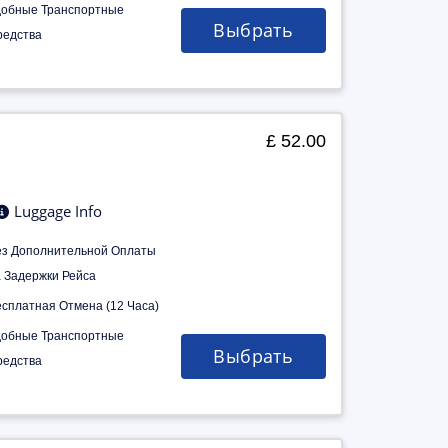
добные Транспортные
Выбрать
редства
£ 52.00
Luggage Info
ез Дополнительной Оплаты
а Задержки Рейса
есплатная Отмена (12 Часа)
добные Транспортные
Выбрать
редства