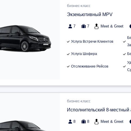
бизнес-класс
Экзекьютивный MPV
7
7
Meet & Greet
Б
Услуга Встречи Клиентов
З
Услуга Шофера
Б
У
Отслеживание Рейсов
С
бизнес-класс
Исполнительский 8-местный
8
8
Meet & Greet