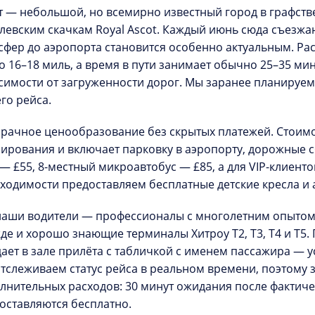
т — небольшой, но всемирно известный город в графст
левским скачкам
Royal Ascot
. Каждый июнь сюда съезжаю
сфер до аэропорта становится особенно актуальным. Расс
о 16–18 миль, а время в пути занимает обычно 25–35 мин
симости от загруженности дорог. Мы заранее планируем
го рейса.
рачное ценообразование без скрытых платежей.
Стоимо
ирования и включает парковку в аэропорту, дорожные с
— £55, 8-местный микроавтобус — £85, а для VIP-клиентов
ходимости предоставляем
бесплатные детские кресла
и 
наши водители — профессионалы с многолетним опытом,
де и хорошо знающие терминалы Хитроу T2, T3, T4 и T5. 
ает в зале прилёта с табличкой с именем пассажира — у
тслеживаем статус рейса в реальном времени, поэтому 
лнительных расходов: 30 минут ожидания после фактич
оставляются бесплатно.