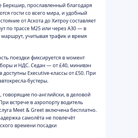
ве Беркшир, прославленный благодаря
тся гости со всего мира, и удобный
тояние от Аскота до Хитроу составляет
ут по трассе M25 или через A30 — в
 маршрут, учитывая трафик и время
сть поездки фиксируется в момент
боры и НДС. Седан — от £40, минивэн
 доступны Executive-классы от £50. При
автокресла-бустеры.
 говорящие по-английски, в деловой
При встрече в аэропорту водитель
слуга
Meet & Greet включена бесплатно
.
задержка самолёта не повлечёт
еского времени посадки