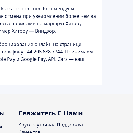
ickups-london.com
. Рекомендуем
ая отмена
при уведомлении более чем за
тесь с тарифами на маршрут
Хитроу —
ример
Хитроу — Виндзор
.
бронирование онлайн на
странице
о телефону
+44 208 688 7744
. Принимаем
le Pay и Google Pay. APL Cars — ваш
ты
Свяжитесь С Нами
Круглосуточная Поддержка
и
Клиентов