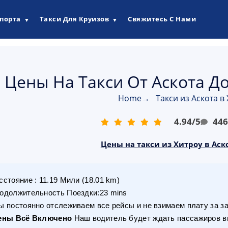
опорта
Такси Для Круизов
Свяжитесь С Нами
▼
▼
Цены На Такси От Аскота До
Home
→
Такси из Аскота в
4.94
/
5
44
Цены на такси из Хитроу в Аско
сстояние
:
11.19
Мили
(
18.01
km)
одолжительность Поездки
:
23 mins
 постоянно отслеживаем все рейсы и не взимаем плату за з
ены Всё Включено
Наш водитель будет ждать пассажиров вн