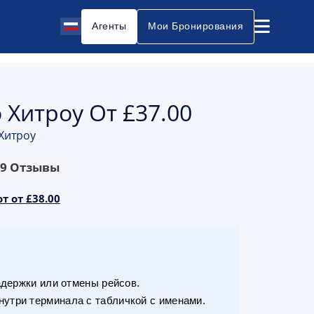
Агенты
Мои Бронирования
 Хитроу От £37.00
 Хитроу
69
Отзывы
т от £38.00
адержки или отмены рейсов.
утри терминала с табличкой с именами.