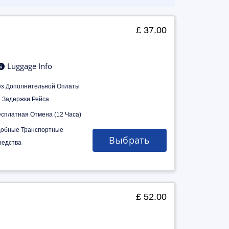
£ 37.00
Luggage Info
ез Дополнительной Оплаты
а Задержки Рейса
есплатная Отмена (12 Часа)
добные Транспортные
Выбрать
редства
£ 52.00