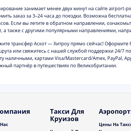
ирование занимает менее двух минут на сайте
airport-p
мить заказ за 3–24 часа до поездки. Возможна
бесплатн
асов. Если вы летите в обратном направлении, ознакомь
т
, а также с другими популярными направлениями, нап
жите трансфер Аскот — Хитроу прямо сейчас!
Оформите 
рута
или свяжитесь с нашей службой поддержки 24/7 п
ту наличными, картами Visa/Mastercard/Amex, PayPal, App
жный партнёр в путешествиях по Великобритании.
омпания
Такси Для
Аэропор
Круизов
 Нас
Цены На Такс