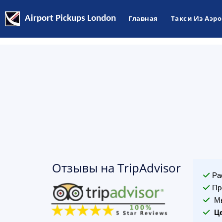
Airport Pickups London
Главная
Такси Из Аэр
Отзывы на TripAdvisor
Ра
Пр
Мы
Ц