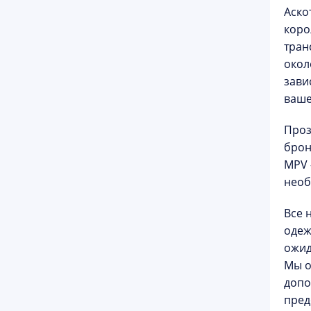
Аско
коро
тран
окол
зави
ваше
Проз
брон
MPV 
необ
Все 
одеж
ожид
Мы о
допо
пред