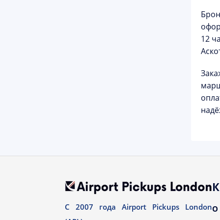
Брон
офор
12 ч
Аско
Зака
марш
опла
надё
К
С 2007 года Airport Pickups London
О