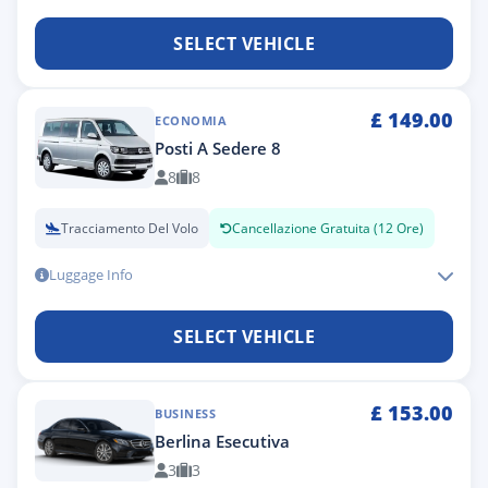
SELECT VEHICLE
£
149.00
ECONOMIA
Posti A Sedere 8
8
8
Tracciamento Del Volo
Cancellazione Gratuita (12 Ore)
Luggage Info
SELECT VEHICLE
£
153.00
BUSINESS
Berlina Esecutiva
3
3