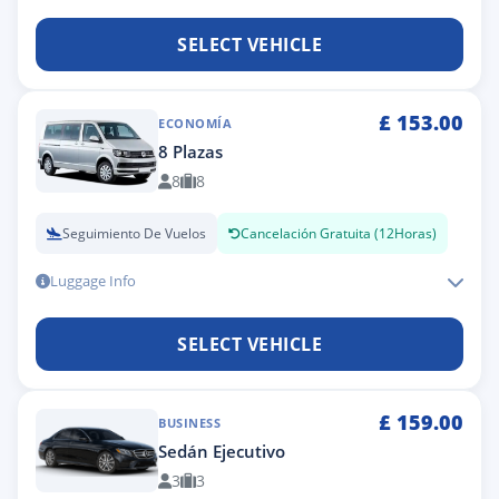
SELECT VEHICLE
£
153.00
ECONOMÍA
8 Plazas
8
8
Seguimiento De Vuelos
Cancelación Gratuita (12Horas)
Luggage Info
SELECT VEHICLE
£
159.00
BUSINESS
Sedán Ejecutivo
3
3