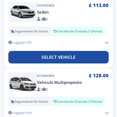
£
113.00
ECONOMÍA
Sedán
3
3
Seguimiento De Vuelos
Cancelación Gratuita (12Horas)
Luggage Info
SELECT VEHICLE
£
128.00
ECONOMÍA
Vehículo Multipropósito
5
5
Seguimiento De Vuelos
Cancelación Gratuita (12Horas)
Luggage Info