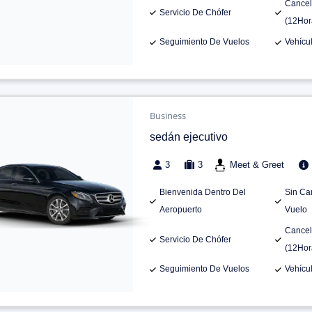
Cancel
Servicio De Chófer
(12Hor
Seguimiento De Vuelos
Vehícu
Business
sedán ejecutivo
3
3
Meet & Greet
Bienvenida Dentro Del
Sin Ca
Aeropuerto
Vuelo
Cancel
Servicio De Chófer
(12Hor
Seguimiento De Vuelos
Vehícu