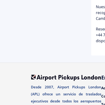
Nues
recog
Camb
Rese
+44 
dispo
E
Desde 2007, Airport Pickups London
A
(APL) ofrece un servicio de traslados
C
ejecutivos desde todos los aeropuertos
To