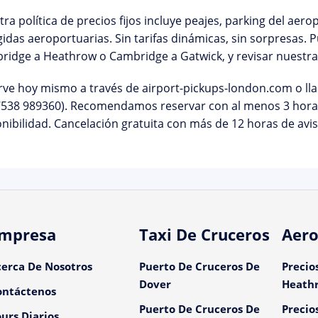
tra
política de precios fijos
incluye peajes, parking del aero
idas aeroportuarias. Sin tarifas dinámicas, sin sorpresas.
ridge a Heathrow
o
Cambridge a Gatwick
, y revisar nuestr
rve hoy mismo
a través de airport-pickups-london.com o ll
7538 989360). Recomendamos reservar con al menos 3 horas
nibilidad. Cancelación gratuita con más de 12 horas de avis
mpresa
Taxi De Cruceros
Aero
cerca De Nosotros
Puerto De Cruceros De
Precio
Dover
Heath
ontáctenos
Puerto De Cruceros De
Precio
urs Diarios