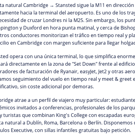
ta natural Cambridge → Stansted
sigue la M11 en dirección 
tamente hacia la terminal del aeropuerto. Es uno de los tray
ecesidad de cruzar Londres ni la M25. Sin embargo, los punt
ington y Duxford en hora punta matinal, y cerca de Bishop's
ros conductores monitorizan el tráfico en tiempo real y plan
ilio en Cambridge con margen suficiente para llegar holgad
sted opera con
una única terminal
, lo que simplifica enorm
jará directamente en la zona de "Set Down" frente al edificio
adores de facturación de Ryanair, easyJet, Jet2 y otras aero
camos
seguimiento del vuelo en tiempo real
y meet & greet e
ificativo, sin coste adicional por demoras.
idge atrae a un perfil de viajero muy particular: estudiante
micos invitados a conferencias, profesionales de los parq
y turistas que combinan King's College con escapadas europ
ta natural a Dublín, Roma, Barcelona o Berlín. Disponemos
ulos Executive
, con sillas infantiles gratuitas bajo petición.