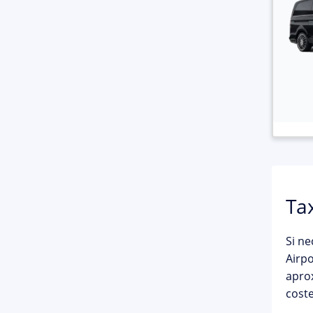
Ta
Si ne
Airp
aprox
coste