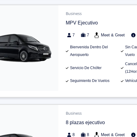
Business
MPV Ejecutivo
7
7
Meet & Greet
Bienvenida Dentro Del
Sin Ca
Aeropuerto
Vuelo
Cancel
Servicio De Chófer
(12Hor
Seguimiento De Vuelos
Vehícu
Business
8 plazas ejecutivo
8
8
Meet & Greet