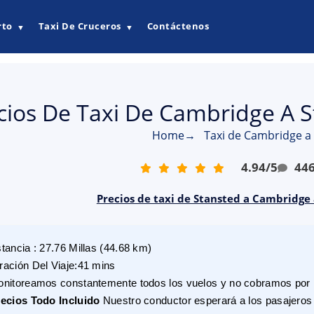
rto
Taxi De Cruceros
Contáctenos
▼
▼
cios De Taxi De Cambridge A 
Home
→
Taxi de Cambridge a
4.94
/
5
44
Precios de taxi de Stansted a Cambridge 
stancia
:
27.76
Millas
(
44.68
km)
ración Del Viaje
:
41 mins
nitoreamos constantemente todos los vuelos y no cobramos por r
ecios Todo Incluido
Nuestro conductor esperará a los pasajeros 