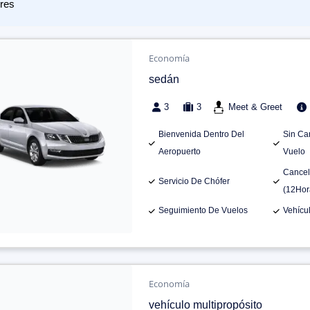
res
Economía
sedán
3
3
Meet & Greet
Bienvenida Dentro Del
Sin Ca
Aeropuerto
Vuelo
Cancel
Servicio De Chófer
(12Hor
Seguimiento De Vuelos
Vehícu
Economía
vehículo multipropósito