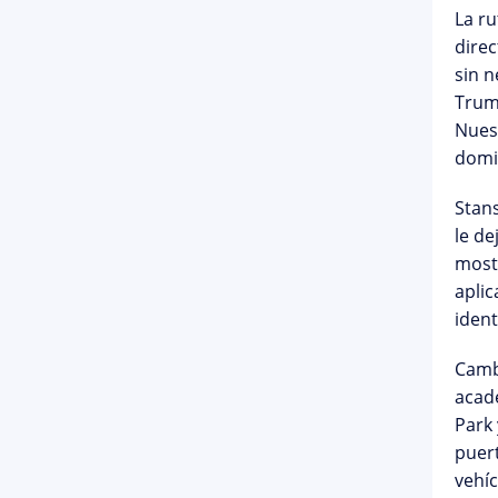
La
ru
direc
sin n
Trump
Nuest
domic
Stan
le de
mostr
apli
ident
Cambr
acadé
Park 
puer
vehíc