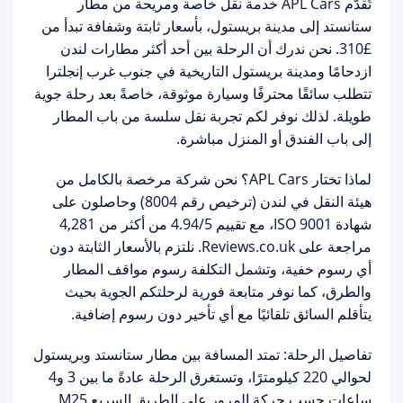
تُقدّم
APL Cars
خدمة نقل خاصة ومريحة من
مطار
ستانستد إلى مدينة بريستول
، بأسعار ثابتة وشفافة تبدأ من
£310
. نحن ندرك أن الرحلة بين أحد أكثر مطارات لندن
ازدحامًا ومدينة بريستول التاريخية في جنوب غرب إنجلترا
تتطلب سائقًا محترفًا وسيارة موثوقة، خاصةً بعد رحلة جوية
طويلة. لذلك نوفر لكم تجربة نقل سلسة من باب المطار
إلى باب الفندق أو المنزل مباشرة.
لماذا تختار APL Cars؟
نحن شركة
مرخصة بالكامل من
هيئة النقل في لندن (ترخيص رقم 8004)
وحاصلون على
شهادة ISO 9001، مع تقييم
4.94/5
من أكثر من 4,281
مراجعة على Reviews.co.uk. نلتزم بالأسعار الثابتة دون
أي رسوم خفية، وتشمل التكلفة
رسوم مواقف المطار
والطرق
، كما نوفر
متابعة فورية لرحلتكم الجوية
بحيث
يتأقلم السائق تلقائيًا مع أي تأخير دون رسوم إضافية.
تفاصيل الرحلة:
تمتد المسافة بين مطار ستانستد وبريستول
لحوالي 220 كيلومترًا، وتستغرق الرحلة عادةً ما بين
3 و4
ساعات
حسب حركة المرور على الطريق السريع M25