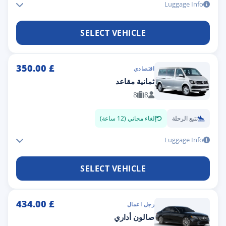
Luggage Info
SELECT VEHICLE
350.00
£
اقتصادي
ثمانية مقاعد
8
8
تتبع الرحلة
إلغاء مجاني (12 ساعة)
Luggage Info
SELECT VEHICLE
434.00
£
رجل اعمال
صالون أداري