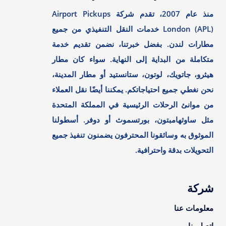
منذ عام 2007، تقدم شركة Airport Pickups
London (APL) خدمات النقل التنفيذي من جميع
مطارات لندن. بفضل خبرتنا، نضمن تقديم خدمة
متكاملة من البداية إلى النهاية. سواء كان مطار
هيثرو، جاتويك، لوتون، ستانستيد أو مطار المدينة،
نحن نغطي جميع احتياجاتكم. يمكننا أيضًا نقل العملاء
من موانئ الرحلات الرئيسية في المملكة المتحدة
مثل ساوثهامبتون، بورتسموث أو دوفر. أسطولنا
الموثوق به وسائقونا المحترفون يضمنون تنفيذ جميع
التحويلات بدقة واحترافية.
شركة
معلومات عنا
اتصل بنا