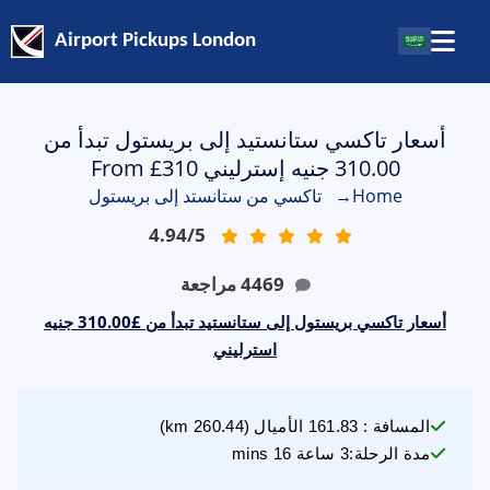
Airport Pickups London
أسعار تاكسي ستانستيد إلى بريستول تبدأ من
310.00 جنيه إسترليني From £310
Home
→
تاكسي من ستانستد إلى بريستول
4.94
/
5
4469
مراجعة
أسعار تاكسي بريستول إلى ستانستيد تبدأ من £310.00 جنيه
استرليني
المسافة
:
161.83
الأميال
(
260.44
km)
مدة الرحلة
:
3 ساعة 16 mins