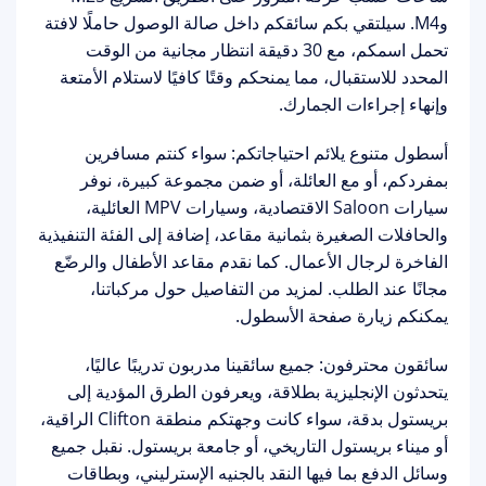
وM4. سيلتقي بكم سائقكم داخل
صالة الوصول
حاملًا لافتة
تحمل اسمكم، مع
30 دقيقة انتظار مجانية
من الوقت
المحدد للاستقبال، مما يمنحكم وقتًا كافيًا لاستلام الأمتعة
وإنهاء إجراءات الجمارك.
أسطول متنوع يلائم احتياجاتكم:
سواء كنتم مسافرين
بمفردكم، أو مع العائلة، أو ضمن مجموعة كبيرة، نوفر
سيارات Saloon الاقتصادية، وسيارات MPV العائلية،
والحافلات الصغيرة بثمانية مقاعد، إضافة إلى الفئة التنفيذية
الفاخرة لرجال الأعمال. كما نقدم
مقاعد الأطفال والرضّع
مجانًا
عند الطلب. لمزيد من التفاصيل حول مركباتنا،
يمكنكم زيارة
صفحة الأسطول
.
سائقون محترفون:
جميع سائقينا مدربون تدريبًا عاليًا،
يتحدثون الإنجليزية بطلاقة، ويعرفون الطرق المؤدية إلى
بريستول بدقة، سواء كانت وجهتكم منطقة Clifton الراقية،
أو ميناء بريستول التاريخي، أو جامعة بريستول. نقبل جميع
وسائل الدفع بما فيها النقد بالجنيه الإسترليني، وبطاقات