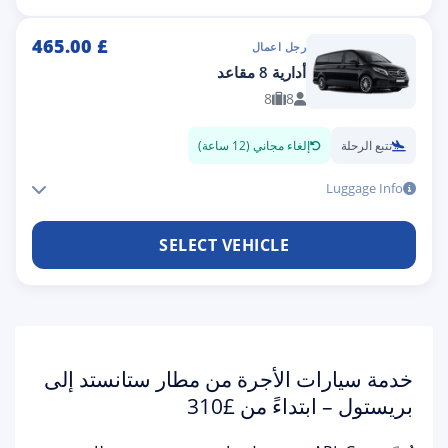
465.00
£
رجل اعمال
أدارية 8 مقاعد
8
8
تتبع الرحلة
إلغاء مجاني (12 ساعة)
Luggage Info
SELECT VEHICLE
خدمة سيارات الأجرة من مطار ستانستد إلى
بريستول – ابتداءً من £310