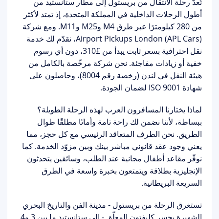
تُعدّ رحلة الانتقال من
بريستول إلى مطار ستانستيد
من
أطول الرحلات الداخلية في المملكة المتحدة، إذ تمتد لأكثر
من 280 كيلومترًا عبر طرق M4 وM25 وM11. ومع شركة
Airport Pickups London (APL Cars)
، نقدّم لك خدمة
نقل احترافية بسعر ثابت يبدأ من
£310
، دون أي رسوم
خفية أو زيادات مفاجئة. نحن شركة مرخّصة بالكامل من
هيئة النقل في لندن (رخصة رقم 8004)، وحاصلون على
شهادة ISO 9001 لضمان الجودة.
لماذا يختارنا المسافرون العرب لهذه الرحلة الطويلة؟
ببساطة، لأننا نضمن لك
راحة تامة وأمانًا مطلقًا
طوال
الطريق. نحن الطرف المتعاقد الرئيسي مع كل حجز، مما
يعني وجود عقد قانوني مباشر بينك وبين مزوّد الخدمة. كما
نوفّر
مقاعد أطفال مجانية
عند الطلب، وسائقين يتحدثون
الإنجليزية بطلاقة ويتمتعون بخبرة واسعة في الطرق
السريعة البريطانية.
تستغرق الرحلة من بريستول - مدينة الفن والتاريخ البحري
الشهيرة بجسر كليفتون المعلّق - إلى ستانستيد ما بين 3 و4