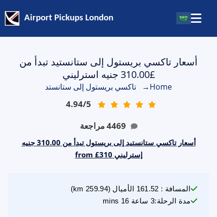
Airport Pickups London
أسعار تاكسي بريستول إلى ستانستيد تبدأ من
£310.00 جنيه استرليني
Home
→
تاكسي بريستول إلى ستانستد
4.94
/
5
4469
مراجعة
أسعار تاكسي ستانستيد إلى بريستول تبدأ من 310.00 جنيه
إسترليني from £310
المسافة
:
161.52
الأميال
(
259.94
km)
مدة الرحلة
:
3 ساعة 16 mins