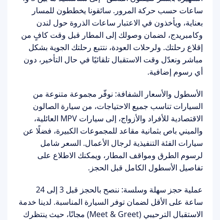
ساعات حسب حركة المرور. سائقونا يخططون للمسار
بعناية، ويأخذون في الاعتبار ساعات الذروة حول لندن
وكامبريدج، لضمان وصولك إلى المطار قبل وقت كافٍ من
إقلاع رحلتك. ولرحلات العودة، نتتبع رحلتك الجوية بشكل
مباشر ونعدّل وقت الاستقبال تلقائيًا في حال التأخير، دون
أي رسوم إضافية.
الأسطول والأسعار الشفافة:
نوفّر مجموعة متنوعة من
السيارات تناسب جميع الاحتياجات، من سيارة الصالون
الاقتصادية للأفراد والأزواج، إلى سيارات MPV العائلية،
والميني باص بثمانية مقاعد للمجموعات الكبيرة، فضلًا عن
سيارات الفئة التنفيذية لرجال الأعمال. السعر شامل
لرسوم الطرق ومواقف المطار، ويمكنك الاطلاع على
تفاصيل الأسطول الكامل
قبل الحجز.
عملية حجز سهلة وسلسة:
ننصح بالحجز قبل 3 إلى 24
ساعة على الأقل لضمان توفر السيارة المناسبة. لدينا خدمة
الاستقبال الترحيبي (Meet & Greet)
مجانًا، حيث ينتظرك