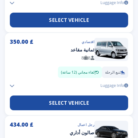
Luggage Info
SELECT VEHICLE
350.00
£
اقتصادي
ثمانية مقاعد
8
8
تتبع الرحلة
إلغاء مجاني (12 ساعة)
Luggage Info
SELECT VEHICLE
434.00
£
رجل اعمال
صالون أداري