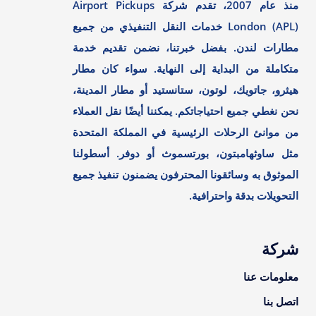
منذ عام 2007، تقدم شركة Airport Pickups
London (APL) خدمات النقل التنفيذي من جميع
مطارات لندن. بفضل خبرتنا، نضمن تقديم خدمة
متكاملة من البداية إلى النهاية. سواء كان مطار
هيثرو، جاتويك، لوتون، ستانستيد أو مطار المدينة،
نحن نغطي جميع احتياجاتكم. يمكننا أيضًا نقل العملاء
من موانئ الرحلات الرئيسية في المملكة المتحدة
مثل ساوثهامبتون، بورتسموث أو دوفر. أسطولنا
الموثوق به وسائقونا المحترفون يضمنون تنفيذ جميع
التحويلات بدقة واحترافية.
شركة
معلومات عنا
اتصل بنا