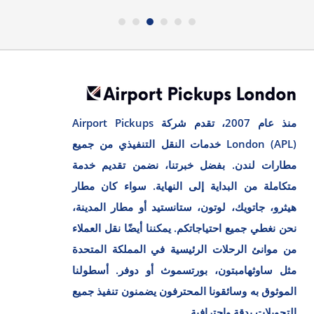
منذ عام 2007، تقدم شركة Airport Pickups
London (APL) خدمات النقل التنفيذي من جميع
مطارات لندن. بفضل خبرتنا، نضمن تقديم خدمة
متكاملة من البداية إلى النهاية. سواء كان مطار
هيثرو، جاتويك، لوتون، ستانستيد أو مطار المدينة،
نحن نغطي جميع احتياجاتكم. يمكننا أيضًا نقل العملاء
من موانئ الرحلات الرئيسية في المملكة المتحدة
مثل ساوثهامبتون، بورتسموث أو دوفر. أسطولنا
الموثوق به وسائقونا المحترفون يضمنون تنفيذ جميع
التحويلات بدقة واحترافية.