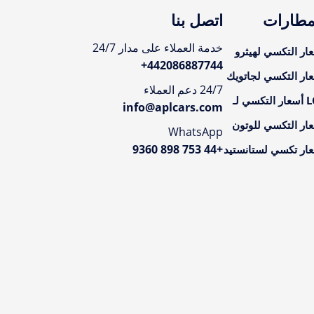
مطارات
اتصل بنا
خدمة العملاء على مدار 24/7
ار التكسي لهيثرو
+
442086887744
ار التكسي لجاتويك
24/7 دعم العملاء
تكسي لـ
info@aplcars.com
ار التكسي للوتون
WhatsApp
+44 753 898 9360
ار تكسي لستانستيد