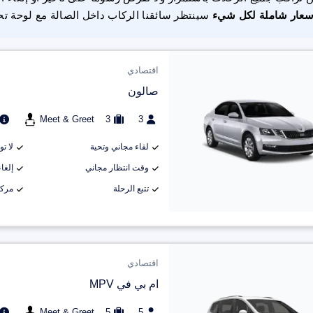
سعار شاملة لكل شيء
سينتظر سائقنا الركاب داخل الصالة مع لوحة تح
اقتصادي
صالون
Meet & Greet
3
3
لقاء مجاني وتحية
لا ت
وقت انتظار مجاني
إلغاء م
تتبع الرحلة
مركب
اقتصادي
ام بي في MPV
Meet & Greet
5
5