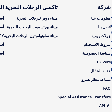
شركة
تاكسي الرحلات البحرية
ال
A
معلومات عنا
ميناء دوفر للرحلات البحرية
أسع
اتصل بنا
ميناء بورتسموث للرحلات البحرية
أسع
جولات يومية
ميناء ساوثهامبتون للرحلات البحرية
LCY أسعار ال
شروط الاستخدام
أسع
سياسة الخصوصية
أسع
Drivers
خدمة الحمّال
مساعد مطار هيثرو
FAQ
Special Assistance Transfers
APL AI