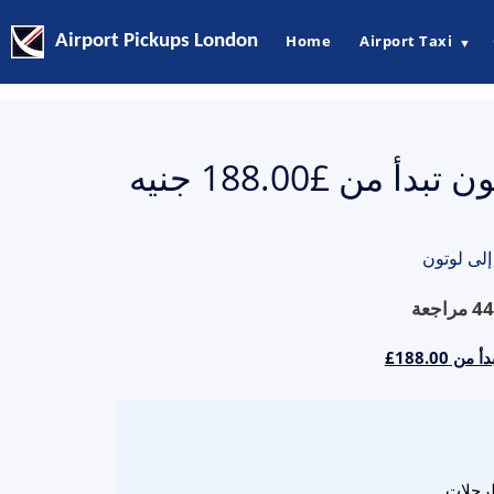
Airport Pickups London
Home
Airport Taxi
▼
أسعار تاكسي من ساوثهامبتون إلى لوتون تبدأ من £188.00 جنيه
لى لوتون
44
مراجعة
‎‎£188.
لرحلات.