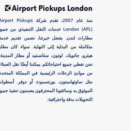
منذ عام 2007، تقدم شركة irport Pickups
London (APL) خدمات النقل التنفيذي من جميع
مطارات لندن. بفضل خبرتنا، نضمن تقديم خدمة
متكاملة من البداية إلى النهاية. سواء كان مطار
هيثرو، جاتويك، لوتون، ستانستيد أو مطار المدينة،
نحن نغطي جميع احتياجاتكم. يمكننا أيضًا نقل العملاء
من موانئ الرحلات الرئيسية في المملكة المتحدة
مثل ساوثهامبتون، بورتسموث أو دوفر. أسطولنا
الموثوق به وسائقونا المحترفون يضمنون تنفيذ جميع
التحويلات بدقة واحترافية.