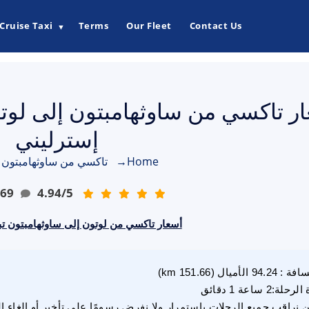
Cruise Taxi
Terms
Our Fleet
Contact Us
▼
إسترليني
Home
→
تاكسي من ساوثهامبتون إ
69
4.94
/
5
أسعار تاكسي من لوتون إلى ساوثهامبتون تبدأ من 00
سافة
:
94.24
الأميال
(
151.66
km)
 الرحلة
:
2 ساعة 1 دقائق
 نراقب جميع الرحلات باستمرار ولا نفرض رسومًا على تأخير أو إلغاء ا