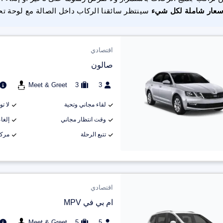
سعار شاملة لكل شيء
سينتظر سائقنا الركاب داخل الصالة مع لوحة تح
اقتصادي
صالون
Meet & Greet
3
3
لقاء مجاني وتحية
لا ت
وقت انتظار مجاني
إلغاء م
تتبع الرحلة
مركب
اقتصادي
ام بي في MPV
Meet & Greet
5
5