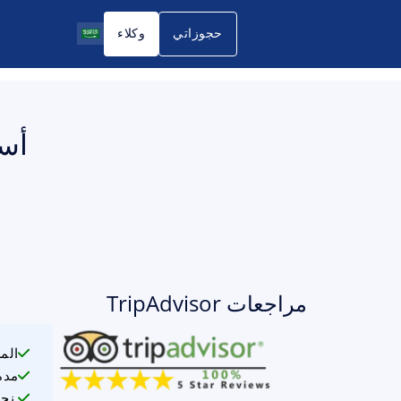
حجوزاتي
وكلاء
مراجعات TripAdvisor
الم
مدة
نحن