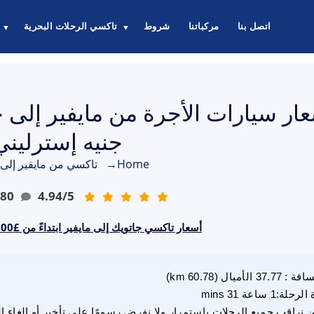
اتصل بنا
مركباتنا
شروط
تاكسي الرحلات البحرية
▼
▼
جنيه إسترليني
Home
→
تاكسي من مايفير إلى 
80
4.94
/
5
أسعار تاكسي جاتويك إلى مايفير ابتداءً من £117.00 جنيه إسترليني
سافة
:
37.77
الأميال
(
60.78
km)
 الرحلة
:
1 ساعة 31 mins
 نراقب جميع الرحلات باستمرار ولا نفرض رسومًا على تأخير أو إلغاء ا