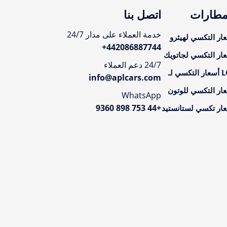
مطارات
اتصل بنا
خدمة العملاء على مدار 24/7
ار التكسي لهيثرو
+
442086887744
ار التكسي لجاتويك
24/7 دعم العملاء
تكسي لـ
info@aplcars.com
ار التكسي للوتون
WhatsApp
+44 753 898 9360
ار تكسي لستانستيد