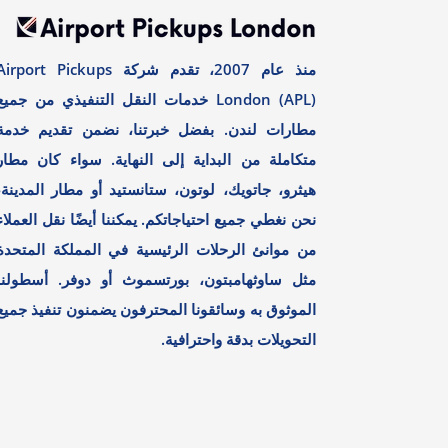
منذ عام 2007، تقدم شركة irport Pickups
London (APL) خدمات النقل التنفيذي من جميع
مطارات لندن. بفضل خبرتنا، نضمن تقديم خدمة
متكاملة من البداية إلى النهاية. سواء كان مطار
هيثرو، جاتويك، لوتون، ستانستيد أو مطار المدينة،
نحن نغطي جميع احتياجاتكم. يمكننا أيضًا نقل العملاء
من موانئ الرحلات الرئيسية في المملكة المتحدة
مثل ساوثهامبتون، بورتسموث أو دوفر. أسطولنا
الموثوق به وسائقونا المحترفون يضمنون تنفيذ جميع
التحويلات بدقة واحترافية.