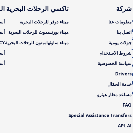
شركة
تاكسي الرحلات البحرية
ال
A
معلومات عنا
ميناء دوفر للرحلات البحرية
أسع
اتصل بنا
ميناء بورتسموث للرحلات البحرية
أسع
جولات يومية
ميناء ساوثهامبتون للرحلات البحرية
LCY أسعار ال
شروط الاستخدام
أسع
سياسة الخصوصية
أسع
Drivers
خدمة الحمّال
مساعد مطار هيثرو
FAQ
Special Assistance Transfers
APL AI