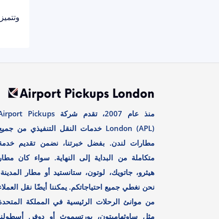
وتتميز خدمة التاكسي
منذ عام 2007، تقدم شركة irport Pickups
London (APL) خدمات النقل التنفيذي من جميع
مطارات لندن. بفضل خبرتنا، نضمن تقديم خدمة
متكاملة من البداية إلى النهاية. سواء كان مطار
هيثرو، جاتويك، لوتون، ستانستيد أو مطار المدينة،
نحن نغطي جميع احتياجاتكم. يمكننا أيضًا نقل العملاء
من موانئ الرحلات الرئيسية في المملكة المتحدة
مثل ساوثهامبتون، بورتسموث أو دوفر. أسطولنا