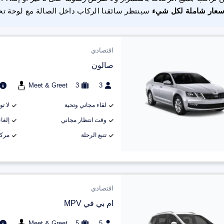
سعار شاملة لكل شيء
سينتظر سائقنا الركاب داخل الصالة مع لوحة تح
اقتصادي
صالون
Meet & Greet
3
3
لقاء مجاني وتحية
لا ت
وقت انتظار مجاني
إلغاء م
تتبع الرحلة
مركب
اقتصادي
ام بي في MPV
Meet & Greet
5
5