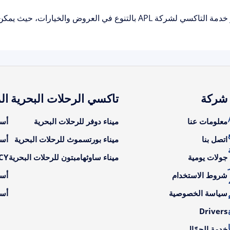
 لشركة APL بالتنوع في العروض والخيارات، حيث يمكن للعملاء اختيار الخدمة
شركة
تاكسي الرحلات البحرية
ال
A
معلومات عنا
ميناء دوفر للرحلات البحرية
أسع
اتصل بنا
ميناء بورتسموث للرحلات البحرية
أسع
جولات يومية
ميناء ساوثهامبتون للرحلات البحرية
LCY أسعار ال
شروط الاستخدام
أسع
سياسة الخصوصية
أسع
Drivers
خدمة الحمّال