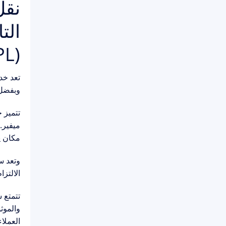
نقل
(APL) 
تعد خد
وبفضل شركة Airport Pickups London (APL)، يمكن 
ميفير.
مكان ي
وتعد س
الالتز
والموث
العملا