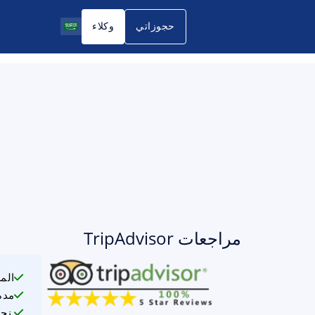
حجوزاتي
وكلاء
مراجعات TripAdvisor
الم
مدة
نحن