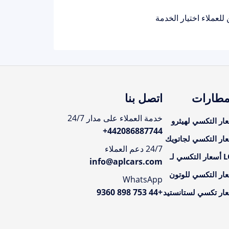
مطارات
اتصل بنا
خدمة العملاء على مدار 24/7
ار التكسي لهيثرو
+
442086887744
ار التكسي لجاتويك
24/7 دعم العملاء
تكسي لـ
info@aplcars.com
ار التكسي للوتون
WhatsApp
+44 753 898 9360
ار تكسي لستانستيد