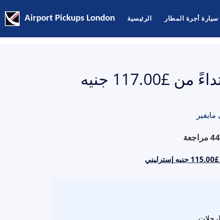
سيارة أجرة المطار
الرئيسية
Airport Pickups London
أسعار تاكسي جاتويك إلى مايفير ابتداءً من £117.00 جنيه
مايفير
44
مراجعة
ني
لرحلات.