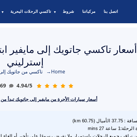
اتصل بنا
مركباتنا
شروط
تاكسي الرحلات البحرية
▼
▼
إسترليني
Home
→
تاكسي من جاتويك إلى 
69
4.94
/
5
أسعار سيارات الأجرة من مايفير إلى جاتويك تبدأ من £115.00 جنيه إسترلي
سافة
:
37.75
الأميال
(
60.75
km)
 الرحلة
:
1 ساعة 27 mins
 نراقب جميع الرحلات باستمرار ولا نفرض رسومًا على تأخير أو إلغاء ا