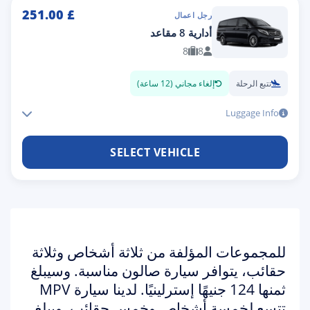
251.00
£
رجل اعمال
أدارية 8 مقاعد
8
8
تتبع الرحلة
إلغاء مجاني (12 ساعة)
Luggage Info
SELECT VEHICLE
للمجموعات المؤلفة من ثلاثة أشخاص وثلاثة
حقائب، يتوافر سيارة صالون مناسبة. وسيبلغ
ثمنها 124 جنيهًا إسترلينيًا. لدينا سيارة MPV
تتسع لخمسة أشخاص وخمس حقائب. ويبلغ