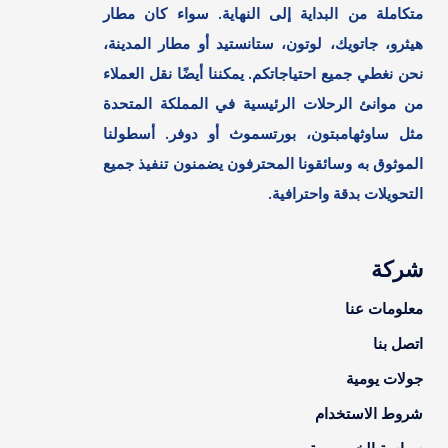
متكاملة من البداية إلى النهاية. سواء كان مطار
هيثرو، جاتويك، لوتون، ستانستيد أو مطار المدينة،
نحن نغطي جميع احتياجاتكم. يمكننا أيضًا نقل العملاء
من موانئ الرحلات الرئيسية في المملكة المتحدة
مثل ساوثهامبتون، بورتسموث أو دوفر. أسطولنا
الموثوق به وسائقونا المحترفون يضمنون تنفيذ جميع
التحويلات بدقة واحترافية.
شركة
معلومات عنا
اتصل بنا
جولات يومية
شروط الاستخدام