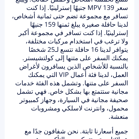
سعر MPV 139 جنيهًا إسترلينيًا. إذا كنت
تسافر مع مجموعة تضم حتى ثمانية أشخاص،
لدينا حافلة صغيرة يبلغ ثمنها 159 جنيهًا
إسترلينيًا. إذا كنت تسافر في مجموعة أكبر
ولا ترغب في استخدام مركبات مختلفة،
يتوافر لدينا 16 حافلة تتسع لـ25 شخصًا
يمكنك السفر على متنها إلى كولتشيستر.
بالنسبة للأشخاص الذين يسافرون لأغراض
العمل، لدينا فئة أعمال VIP التي يمكنك
السفر على متنها. وتشمل هذه الفئة خدمات
مجانية ستتمتع بها بشكل خاص. فهي تشمل
صحيفة مجانية في السيارة، وجهاز كمبيوتر
محمول، وانترنت لاسلكي ومشروبات
منعشة.
جميع أسعارنا ثابتة. نحن شفافون جدًا مع