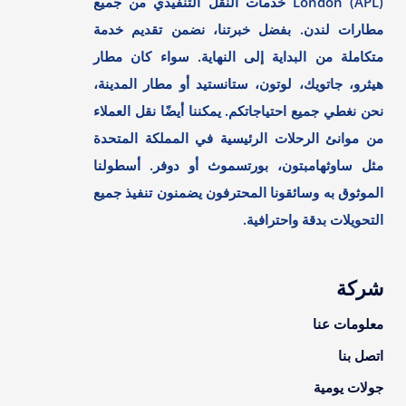
London (APL) خدمات النقل التنفيذي من جميع
مطارات لندن. بفضل خبرتنا، نضمن تقديم خدمة
متكاملة من البداية إلى النهاية. سواء كان مطار
هيثرو، جاتويك، لوتون، ستانستيد أو مطار المدينة،
نحن نغطي جميع احتياجاتكم. يمكننا أيضًا نقل العملاء
من موانئ الرحلات الرئيسية في المملكة المتحدة
مثل ساوثهامبتون، بورتسموث أو دوفر. أسطولنا
الموثوق به وسائقونا المحترفون يضمنون تنفيذ جميع
التحويلات بدقة واحترافية.
شركة
معلومات عنا
اتصل بنا
جولات يومية