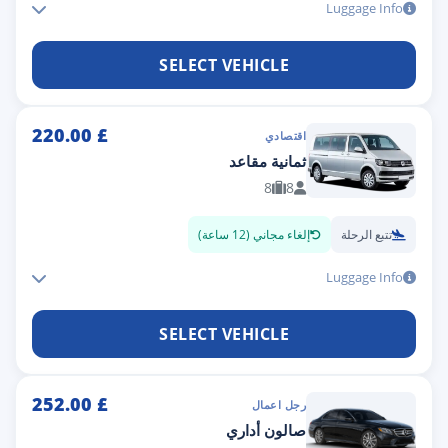
Luggage Info
SELECT VEHICLE
220.00
£
اقتصادي
ثمانية مقاعد
8
8
تتبع الرحلة
إلغاء مجاني (12 ساعة)
Luggage Info
SELECT VEHICLE
252.00
£
رجل اعمال
صالون أداري