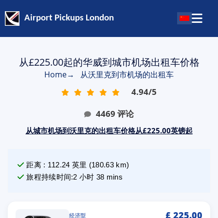
Airport Pickups London
从£225.00起的华威到城市机场出租车价格
Home
→
从沃里克到市机场的出租车
4.94
/
5
4469
评论
从城市机场到沃里克的出租车价格从£225.00英镑起
距离
:
112.24
英里
(
180.63
km)
旅程持续时间
:
2 小时 38 mins
£
225.00
经济型