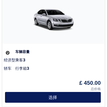
车辆容量
3
经济型
乘客
3
轿车
行李箱
£ 450.00
总价格
选择