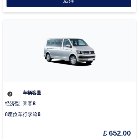
选择
车辆容量
8
经济型
乘客
8
8座位车
行李箱
£ 652.00