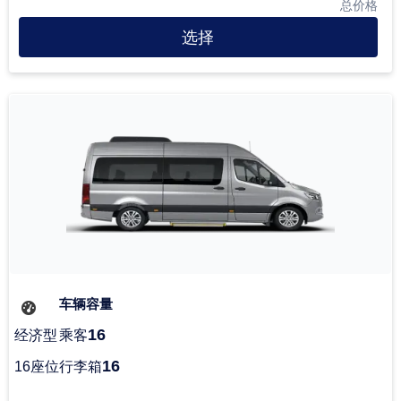
总价格
选择
车辆容量
16
经济型
乘客
16
16座位
行李箱