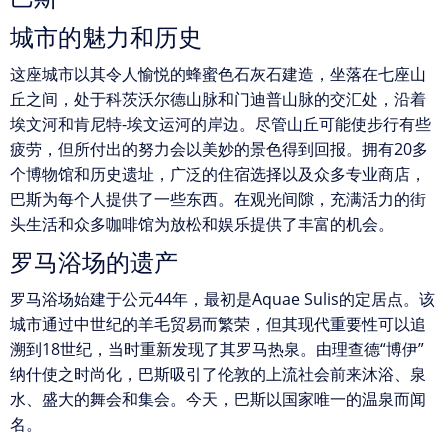
城市的魅力和历史
这座城市以其令人愉悦的蜂蜜色石灰石建造，坐落在七座山
丘之间，处于科茨沃尔德山脉和门迪普山脉的交汇处，沿着
埃文河和肯尼特-埃文运河的岸边。尽管山丘可能使步行有些
疲劳，但所付出的努力会以美妙的景色得到回报。拥有20多
个博物馆和历史遗址，广泛的住宿选择以及众多专业商店，
巴斯为每个人提供了一些东西。在观光间隙，充满活力的街
头生活和众多咖啡馆为放松和娱乐提供了丰富的机会。
罗马浴场的遗产
罗马浴场始建于公元44年，最初是Aquae Sulis的定居点。该
城市通过中世纪的羊毛贸易而繁荣，但其现代重要性可以追
溯到18世纪，当时重新发现了其罗马热泉。由理查德“博伊”
纳什使之时尚化，巴斯吸引了伦敦的上流社会前来沐浴、泉
水、盛大的舞会和集会。今天，巴斯以国家唯一的温泉而闻
名。