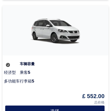
车辆容量
5
经济型
乘客
5
多功能车
行李箱
£ 552.00
总价格