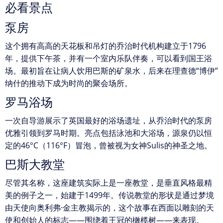
必看景点
泵房
这个拥有高高的天花板和吊灯的乔治时代机构建立于1796
年，提供下午茶，并有一个室内乐队伴奏，可以看到国王浴
场。最初旨在让病人饮用巴斯的矿泉水，后来在理查德“博伊”
纳什的推动下成为时尚的聚会场所。
罗马浴场
一次自导游展示了英国最好的浴场遗址，从乔治时代的泵房
优雅引领到罗马时期。亮点包括泳池和大浴场，源泉仍以恒
定的46°C（116°F）冒泡，曾被视为女神Sulis的神圣之地。
巴斯大教堂
尽管其名称，这座建筑实际上是一座教堂，是垂直风格最精
美的例子之一，始建于1499年。传说教堂的形状是通过梦境
由天使向奥利弗·金主教揭示的，这个故事在西面以雕刻的天
使和创始人的标志——围绕着王冠的橄榄树——来表现。