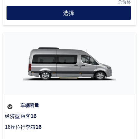
总价格
选择
车辆容量
16
经济型
乘客
16
16座位
行李箱