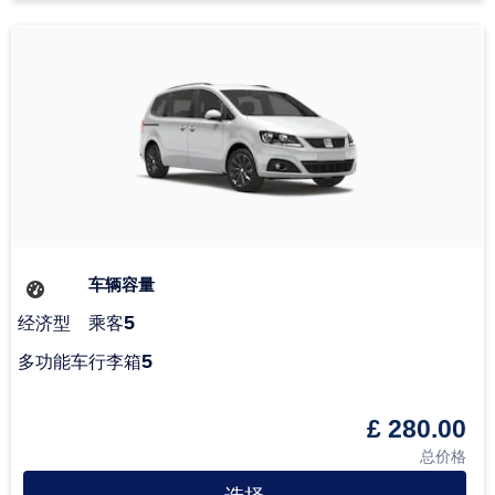
车辆容量
5
经济型
乘客
5
多功能车
行李箱
£ 280.00
总价格