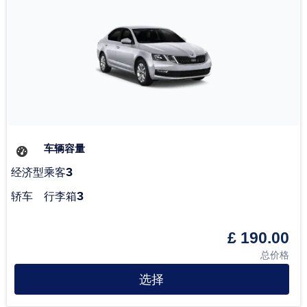
车辆容量
3
经济型
乘客
3
轿车
行李箱
£ 190.00
总价格
选择