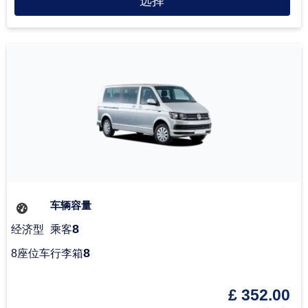
选择
车辆容量
8
经济型
乘客
8
8座位车
行李箱
£ 352.00