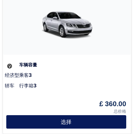
车辆容量
3
经济型
乘客
3
轿车
行李箱
£ 360.00
总价格
选择