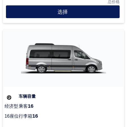
总价格
选择
车辆容量
16
经济型
乘客
16
16座位
行李箱