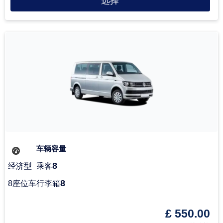
选择
车辆容量
8
经济型
乘客
8
8座位车
行李箱
£ 550.00