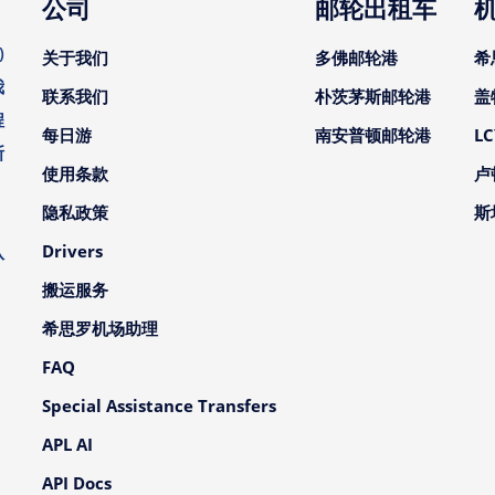
公司
邮轮出租车
)
关于我们
多佛邮轮港
希
我
联系我们
朴茨茅斯邮轮港
盖
程
每日游
南安普顿邮轮港
L
斯
使用条款
卢
。
隐私政策
斯
、
Drivers
队
搬运服务
希思罗机场助理
FAQ
Special Assistance Transfers
APL AI
API Docs