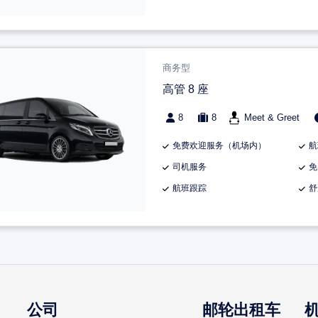
商务型
高管 8 座
8
8
Meet & Greet
免费欢迎服务（机场内）
航
司机服务
免
航班跟踪
舒
公司
邮轮出租车