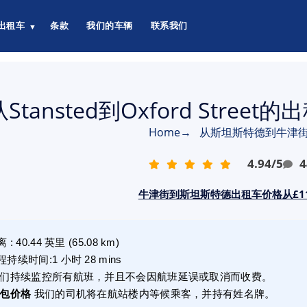
出租车
条款
我们的车辆
联系我们
▼
从Stansted到Oxford Street
Home
→
从斯坦斯特德到牛津
4.94
/
5
4
牛津街到斯坦斯特德出租车价格从£11
离
:
40.44
英里
(
65.08
km)
程持续时间
:
1 小时 28 mins
们持续监控所有航班，并且不会因航班延误或取消而收费。
包价格
我们的司机将在航站楼内等候乘客，并持有姓名牌。