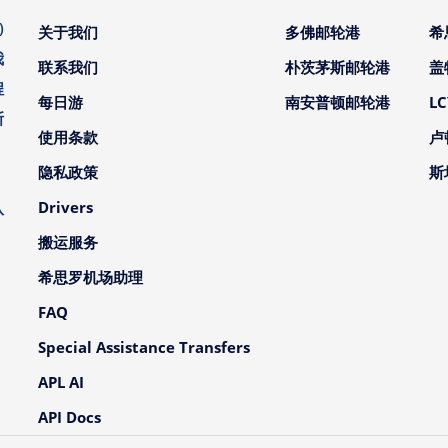
)
关于我们
多佛邮轮港
希
我
联系我们
朴茨茅斯邮轮港
盖
程
每日游
南安普顿邮轮港
L
斯
使用条款
卢
。
隐私政策
斯
、
Drivers
队
搬运服务
希思罗机场助理
FAQ
Special Assistance Transfers
APL AI
API Docs