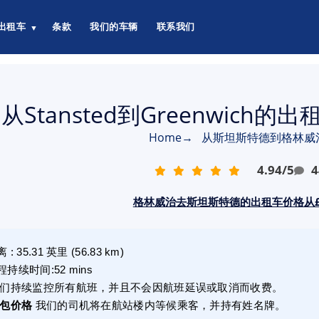
出租车
条款
我们的车辆
联系我们
▼
从Stansted到Greenwich的
Home
→
从斯坦斯特德到格林威
4.94
/
5
4
格林威治去斯坦斯特德的出租车价格从£1
离
:
35.31
英里
(
56.83
km)
程持续时间
:
52 mins
们持续监控所有航班，并且不会因航班延误或取消而收费。
包价格
我们的司机将在航站楼内等候乘客，并持有姓名牌。