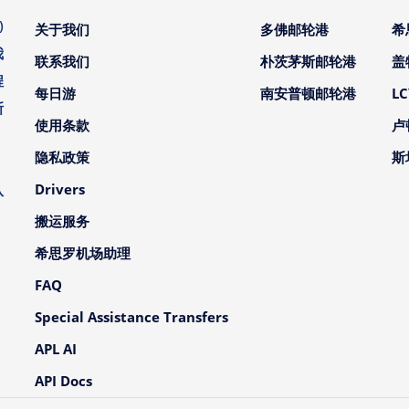
)
关于我们
多佛邮轮港
希
我
联系我们
朴茨茅斯邮轮港
盖
程
每日游
南安普顿邮轮港
L
斯
使用条款
卢
。
隐私政策
斯
、
Drivers
队
搬运服务
希思罗机场助理
FAQ
Special Assistance Transfers
APL AI
API Docs