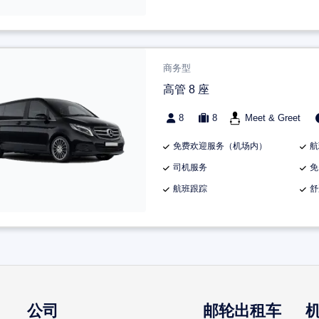
商务型
高管 8 座
8
8
Meet & Greet
免费欢迎服务（机场内）
航
司机服务
免
航班跟踪
舒
公司
邮轮出租车