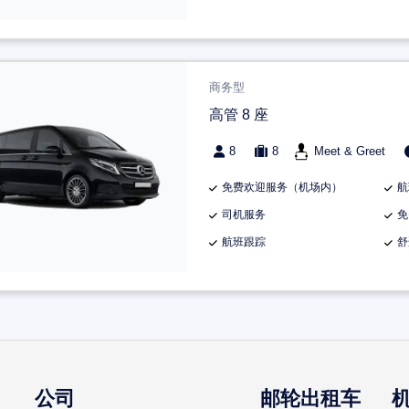
商务型
高管 8 座
8
8
Meet & Greet
免费欢迎服务（机场内）
航
司机服务
免
航班跟踪
舒
公司
邮轮出租车