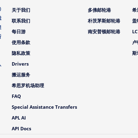
)
关于我们
多佛邮轮港
希
我
联系我们
朴茨茅斯邮轮港
盖
程
每日游
南安普顿邮轮港
L
斯
使用条款
卢
。
隐私政策
斯
、
Drivers
队
搬运服务
希思罗机场助理
FAQ
Special Assistance Transfers
APL AI
API Docs