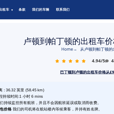
出租车
条款
我们的车辆
联系我们
▼
卢顿到帕丁顿的出租车价格从
Home
→
从卢顿到帕丁顿的
4.94
/
5
4
巴丁顿到卢顿的出租车价格从£97
离
:
36.32
英里
(
58.45
km)
程持续时间
:
1 小时 6 mins
们持续监控所有航班，并且不会因航班延误或取消而收费。
包价格
我们的司机将在航站楼内等候乘客，并持有姓名牌。