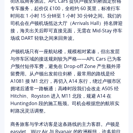
街区或商务酒店。APL Cars 提供
卢顿至剑桥固定价格
专车服务
，起价仅 £100，全程约 60 英里，标准行车
时间在 1 小时 15 分钟至 1 小时 30 分钟之间。我们的
司机会在卢顿机场抵达大厅（Arrivals Hall）持名牌迎
接，海关出关后即可直接见面，无需在 Mid-Stay 停车
场或 DART 轻轨之间来回奔波。
卢顿机场只有一座航站楼，规模相对紧凑，但出发层
与停车区域的接送规则较为严格——APL Cars 已为客
户预付短停车费，避免在 Drop-off Zone 产生额外滞
留费用。从卢顿出发前往剑桥，最常用的路线是经
A1081 接 M1 北行，再切入 A14 东行
，绕过卢顿市区
拥堵后通常一路畅通；高峰时段我们会改走 A505 经
Hitchin、Royston 进入 M11 北段，规避 A14 在
Huntingdon 段的施工瓶颈。司机会根据您的航班实
时路况灵活调整。
商务旅客与学术访客是这条路线的主力客群
。卢顿是
easyJet、Wizz Air 与 Ryanair 的欧洲枢纽，许多前往