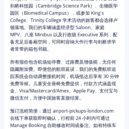
剑桥科技园（Cambridge Science Park）、生物医学
园区（Biomedical Campus），或参加 King's
College、Trinity College 学术活动的旅客都会选择卢
顿落地。我们的车辆涵盖经济型 Saloon、家庭
MPV、八座 Minibus 以及行政级 Executive 系列，配
备充足后备厢空间，可同时容纳大件行李与剑桥求学
者常带的箱包书籍。
所有报价
包含机场短停费、过路费及增值税
，无任何
隐藏附加费。即便您的航班延误，我们的免费航班追
踪系统会自动调整接机时间，机场抵达后享有 30 分钟
免费等候。儿童安全座椅免费提供，付款方式涵盖现
金、Visa/Mastercard/Amex、Apple Pay、支付宝与
微信支付，方便中国旅客直接结算。
预订流程简便：通过
airport-pickups-london.com
在线下单获取即时确认，行程前 24 小时内可通过
Manage Booking
自助修改时间或备注。如有特殊车