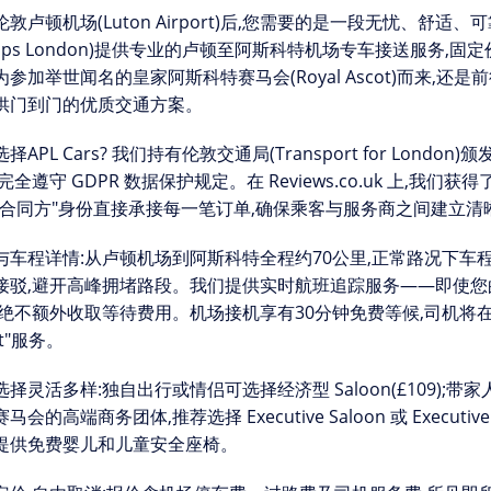
伦敦卢顿机场(Luton Airport)后,您需要的是一段无忧、舒
ups London)
提供专业的
卢顿至阿斯科特机场专车接送服务
,固定
为参加举世闻名的
皇家阿斯科特赛马会(Royal Ascot)
而来,还是
供门到门的优质交通方案。
择APL Cars?
我们持有伦敦交通局(Transport for London)颁发
完全遵守 GDPR 数据保护规定。在 Reviews.co.uk 上,我们获
主合同方"身份直接承接每一笔订单,确保乘客与服务商之间建立清
与车程详情:
从卢顿机场到阿斯科特全程约70公里,正常路况下车程约
接驳,避开高峰拥堵路段。我们提供
实时航班追踪
服务——即使您
,绝不额外收取等待费用。机场接机享有
30分钟免费等候
,司机将
et"服务。
选择灵活多样:
独自出行或情侣可选择经济型 Saloon(£109);
赛马会的高端商务团体,推荐选择
Executive Saloon
或
Executiv
提供
免费婴儿和儿童安全座椅
。