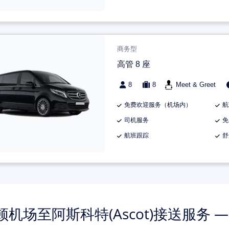
商务型
高管 8 座
8
8
Meet & Greet
免费欢迎服务（机场内）
航
司机服务
免
航班跟踪
舒
顿机场至阿斯科特(Ascot)接送服务 —