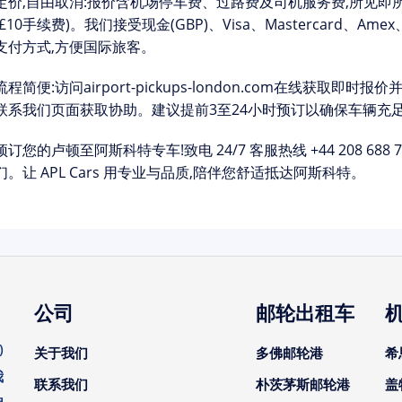
定价,自由取消:
报价含机场停车费、过路费及司机服务费,所见即
£10手续费)。我们接受现金(GBP)、Visa、Mastercard、Ame
支付方式,方便国际旅客。
流程简便:
访问
airport-pickups-london.com
在线获取即时报价并
联系我们
页面获取协助。建议提前3至24小时预订以确保车辆充
预订您的卢顿至阿斯科特专车!
致电 24/7 客服热线
+44 208 688 
。让 APL Cars 用专业与品质,陪伴您舒适抵达阿斯科特。
公司
邮轮出租车
)
关于我们
多佛邮轮港
希
我
联系我们
朴茨茅斯邮轮港
盖