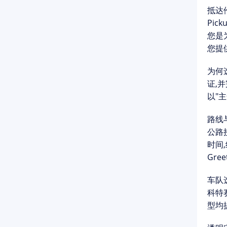
抵达
Pick
您是
您提
为何选
证,并
以"
路线
公路
时间
Gre
车队
科特
型均