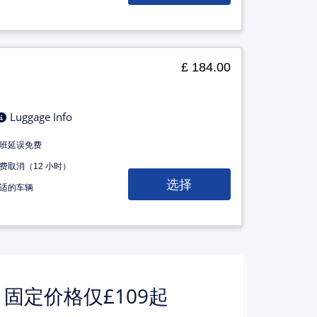
£ 184.00
Luggage Info
班延误免费
费取消（12 小时）
选择
适的车辆
 固定价格仅£109起