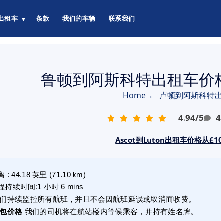
出租车
条款
我们的车辆
联系我们
▼
鲁顿到阿斯科特出租车价格从
Home
→
卢顿到阿斯科特
4.94
/
5
4
Ascot到Luton出租车价格从£10
离
:
44.18
英里
(
71.10
km)
程持续时间
:
1 小时 6 mins
们持续监控所有航班，并且不会因航班延误或取消而收费。
包价格
我们的司机将在航站楼内等候乘客，并持有姓名牌。