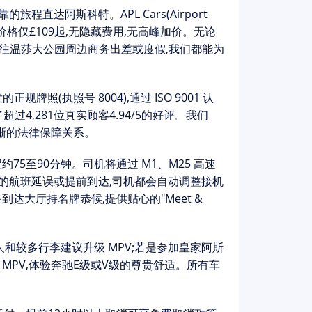
适、可靠的旅程直达阿斯科特。
APL Cars(Airport
价格
仅£109起
,无隐藏费用,无高峰加价。无论
前往温莎大公园周边商务出差或度假,我们都能为
的正规牌照(执照号 8004),通过 ISO 9001 认
得了超过4,281位真实顾客
4.94/5的好评
。我们
晰的法律保障关系。
75至90分钟。司机将通过 M1、M25 高速
的航班延误或提前到达,司机都会自动调整接机
在到达大厅持名牌恭候,提供贴心的"Meet &
带家人和较多行李建议升级 MPV;若是参加皇家阿斯
e MPV
,体验奔驰E级或V级的尊贵舒适。所有车