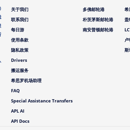
)
关于我们
多佛邮轮港
希
我
联系我们
朴茨茅斯邮轮港
盖
程
每日游
南安普顿邮轮港
L
斯
使用条款
卢
。
隐私政策
斯
、
Drivers
队
搬运服务
希思罗机场助理
FAQ
Special Assistance Transfers
APL AI
API Docs