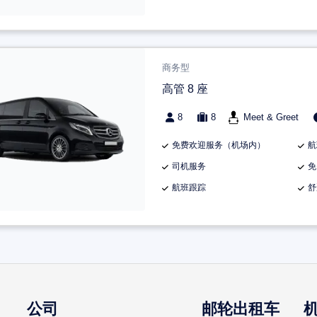
商务型
高管 8 座
8
8
Meet & Greet
免费欢迎服务（机场内）
航
司机服务
免
航班跟踪
舒
公司
邮轮出租车