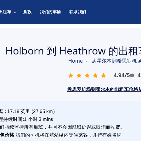
出租车
条款
我们的车辆
联系我们
▼
Holborn 到 Heathrow 的出
Home
→
从霍尔本到希思罗机
4.94
/
5
4
希思罗机场到霍尔本的出租车价格从£
离
:
17.18
英里
(
27.65
km)
程持续时间
:
1 小时 3 mins
们持续监控所有航班，并且不会因航班延误或取消而收费。
包价格
我们的司机将在航站楼内等候乘客，并持有姓名牌。