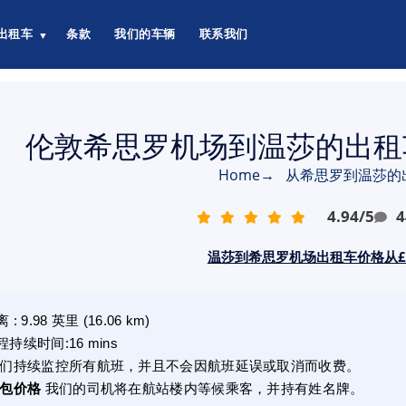
出租车
条款
我们的车辆
联系我们
▼
伦敦希思罗机场到温莎的出租车
Home
→
从希思罗到温莎的
4.94
/
5
4
温莎到希思罗机场出租车价格从£3
离
:
9.98
英里
(
16.06
km)
程持续时间
:
16 mins
们持续监控所有航班，并且不会因航班延误或取消而收费。
包价格
我们的司机将在航站楼内等候乘客，并持有姓名牌。