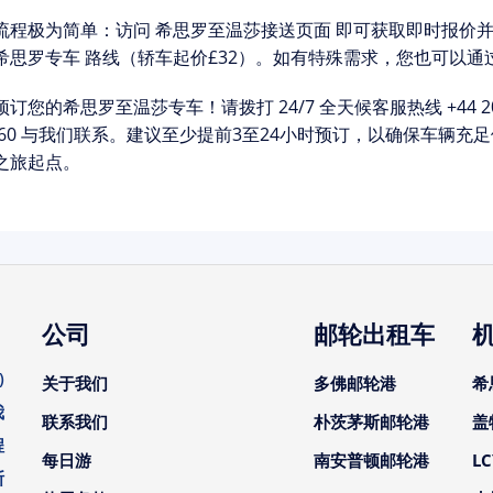
流程极为简单：访问
希思罗至温莎接送页面
即可获取即时报价并
希思罗专车
路线（轿车起价£32）。如有特殊需求，您也可以通
预订您的希思罗至温莎专车！
请拨打 24/7 全天候客服热线
+44 2
9360 与我们联系。建议至少提前3至24小时预订，以确保车辆
之旅起点。
公司
邮轮出租车
)
关于我们
多佛邮轮港
希
我
联系我们
朴茨茅斯邮轮港
盖
程
每日游
南安普顿邮轮港
L
斯