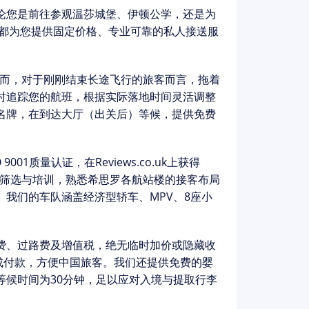
论您是前往参观
温莎城堡
、伊顿公学，还是为
n）都为您提供
固定价格、专业可靠
的私人接送服
然而，对于刚刚结束长途飞行的旅客而言，拖着
时追踪您的航班
，根据实际落地时间灵活调整
名牌，在到达大厅（出关后）等候，提供
免费
 9001质量认证，在Reviews.co.uk上获得
严格筛选与培训，熟悉希思罗各航站楼的接客布局
我们的车队涵盖经济型轿车、MPV、8座小
费、过路费及增值税，绝无临时加价或隐藏收
付完成付款，方便中国旅客。我们还提供
免费的婴
等候时间为
30分钟
，足以应对入境与提取行李