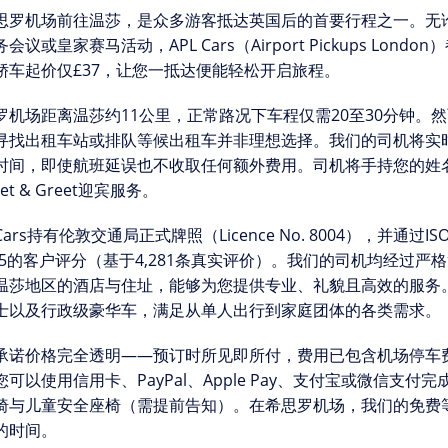
思罗机场前往温莎
，是众多游客抵达英国后的首要行程之一。无
会议或皇家赛马活动，APL Cars（Airport Pickups Londo
轿车起价仅£37
，让您一抵达便能轻松开启旅程。
罗机场距离温莎约11公里，正常路况下车程仅需20至30分钟。
寻找出租车站或排队等候出租车并非理想选择。我们的司机将
实
时间，即使航班延误也
不收取任何额外费用
。司机将手持您的姓
et & Greet迎宾服务
。
 Cars持有伦敦交通局正式牌照（Licence No. 8004），并通过ISO
4/5的客户评分
（基于4,281条真实评价）。我们的司机均经过
温莎地区的酒店与住址，能够为您提供专业、礼貌且高效的服务。
士以及行政级豪华车，
满足从单人出行到家庭团体的各类需求
。
承诺
价格完全透明
——预订时所见即所付，费用已包含机场停车
您可以使用信用卡、PayPal、Apple Pay、支付宝或微信支
椅与儿童安全座椅
（需提前告知）。在希思罗机场，我们的免费
的时间。