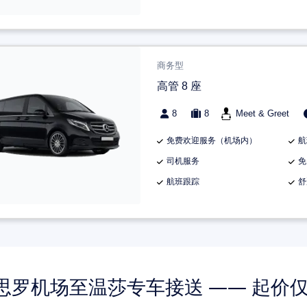
商务型
高管 8 座
8
8
Meet & Greet
免费欢迎服务（机场内）
航
司机服务
免
航班跟踪
舒
思罗机场至温莎专车接送 —— 起价仅