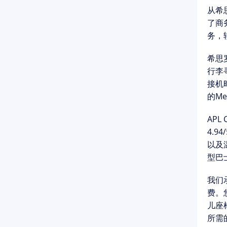
从
希
了商务
务，
希思
行李
接机
的Me
APL
4.9
以及
型巴
我们
费。
儿座
所需