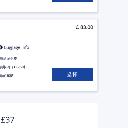
£ 83.00
Luggage Info
班延误免费
费取消（12 小时）
选择
适的车辆
£37