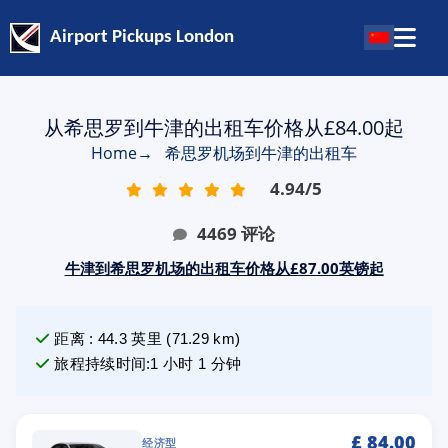
Airport Pickups London
从希思罗到牛津的出租车价格从£84.00起
Home
→
希思罗机场到牛津的出租车
4.94
/
5
4469
评论
牛津到希思罗机场的出租车价格从£87.00英镑起
距离
:
44.3
英里
(
71.29
km)
旅程持续时间
:
1 小时 1 分钟
£
84.00
经济型