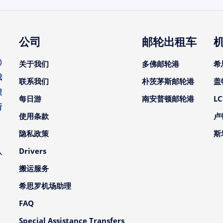
公司
邮轮出租车
)
关于我们
多佛邮轮港
希
我
联系我们
朴茨茅斯邮轮港
盖
程
每日游
南安普顿邮轮港
L
斯
使用条款
卢
。
隐私政策
斯
、
Drivers
队
搬运服务
希思罗机场助理
FAQ
Special Assistance Transfers