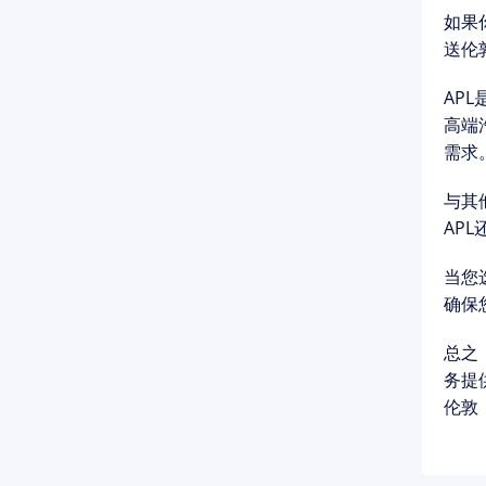
如果
送伦
AP
高端
需求
与其
AP
当您
确保
总之
务提
伦敦