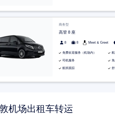
商务型
高管 8 座
8
8
Meet & Greet
免费欢迎服务（机场内）
航
司机服务
免
航班跟踪
舒
敦机场出租车转运