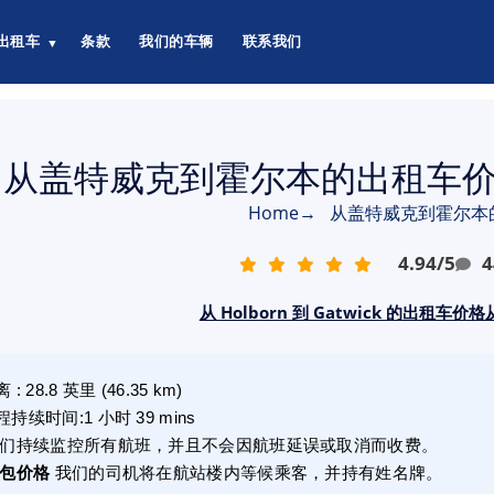
出租车
条款
我们的车辆
联系我们
▼
从盖特威克到霍尔本的出租车价格
Home
→
从盖特威克到霍尔本
4.94
/
5
4
从 Holborn 到 Gatwick 的出租车价格从
离
:
28.8
英里
(
46.35
km)
程持续时间
:
1 小时 39 mins
们持续监控所有航班，并且不会因航班延误或取消而收费。
包价格
我们的司机将在航站楼内等候乘客，并持有姓名牌。