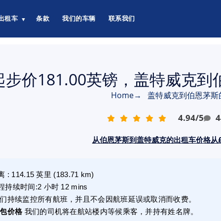
出租车
条款
我们的车辆
联系我们
▼
起步价181.00英镑，盖特威克
Home
→
盖特威克到伯恩茅斯
4.94
/
5
4
从伯恩茅斯到盖特威克的出租车价格从£1
离
:
114.15
英里
(
183.71
km)
程持续时间
:
2 小时 12 mins
们持续监控所有航班，并且不会因航班延误或取消而收费。
包价格
我们的司机将在航站楼内等候乘客，并持有姓名牌。