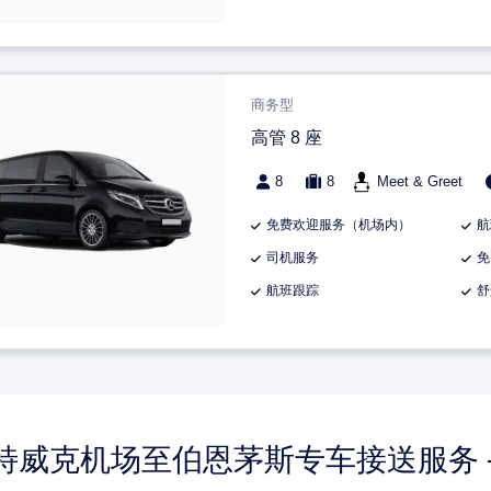
商务型
高管 8 座
8
8
Meet & Greet
免费欢迎服务（机场内）
航
司机服务
免
航班跟踪
舒
特威克机场至伯恩茅斯专车接送服务 —