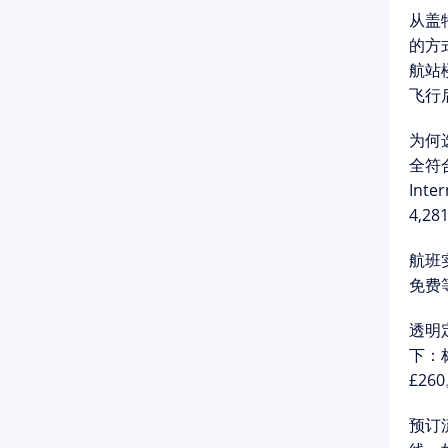
从
盖特
的方式
航站
飞行
为何选
全符
Int
4,2
航班
免费
透明
下：标
£2
预订