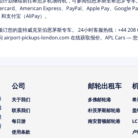
如计划继续前往希思罗机场转机，可参阅
伯恩茅斯至希思罗专车
tercard、American Express、PayPal、Apple Pay、Go
）和支付宝（AliPay）
。
预订您的盖特威克至伯恩茅斯专车。
24小时客服热线：
+44 208 
 airport-pickups-london.com 在线获取报价。APL C
公司
邮轮出租车
)
关于我们
多佛邮轮港
希
我
联系我们
朴茨茅斯邮轮港
盖
程
每日游
南安普顿邮轮港
L
斯
使用条款
卢
。