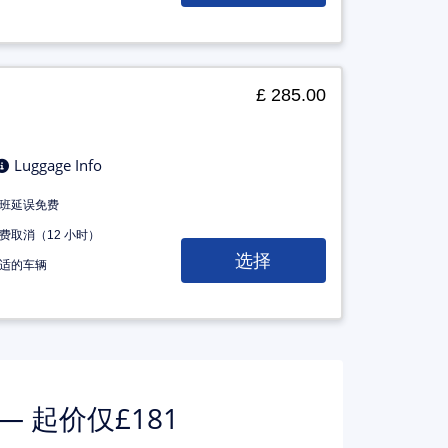
£ 285.00
Luggage Info
班延误免费
费取消（12 小时）
选择
适的车辆
 起价仅£181