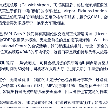
威克机场（Gatwick Airport）
飞抵英国后，前往南海岸度假胜
莫过于预订一辆门到门的专车接送。Airport Pickups Lond
楼直达伯恩茅斯任何地址的
固定价格专车服务
，起价仅£181，
后无需再为搬运行李、换乘火车而烦恼。
择APL Cars？
我们持有英国伦敦交通局正式营运牌照（Licence N
合GDPR数据保护标准。无论您前往的是伯恩茅斯海滩、Westbour
ernational Centre的会议活动，我们都能提供准时、专业、安全
81位真实顾客
4.94/5的平均评分
，这份口碑是我们持续为华人旅客
实时追踪 — 延误无忧。
司机会根据您的实际落地时间自动调整
等候时间为
30分钟
，司机将在入境大厅（过海关后）手持您的姓
定价，无隐藏费用。
我们的固定报价已包含机场停车费、过路费
准轿车（Saloon）£181、MPV商务车£196、8座迷你巴士£22
60。家庭出行可免费申请儿童安全座椅，团队出行也有充足的行李
流程简单高效。
建议提前3至24小时通过官网在线预订；如需返