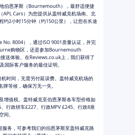
地
伯恩茅斯（Bournemouth）
，最舒适便捷
on（APL Cars）为您提供从盖特威克机场南、北
全程约2小时15分钟（约150公里），让您在长途
o. 8004），通过ISO 9001质量认证，并完
ne购物区，还是参加Bournemouth
的接送体验。在Reviews.co.uk上，我们获得了
及国际客户服务的最佳证明。
接机时间，无需另付延误费。盖特威克机场的
名牌等候，确保万无一失。
及增值税。
盖特威克至伯恩茅斯
各车型价格如
6、行政轿车£227、行政MPV £245、行政8座
空间。
程服务，可参考我们的
伯恩茅斯至盖特威克
路