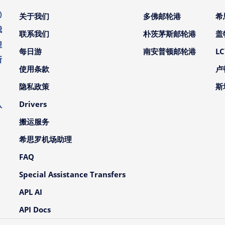
)
关于我们
多佛邮轮港
希
我
联系我们
朴茨茅斯邮轮港
盖
程
每日游
南安普顿邮轮港
L
斯
使用条款
卢
。
隐私政策
斯
、
Drivers
队
搬运服务
希思罗机场助理
FAQ
Special Assistance Transfers
APL AI
API Docs