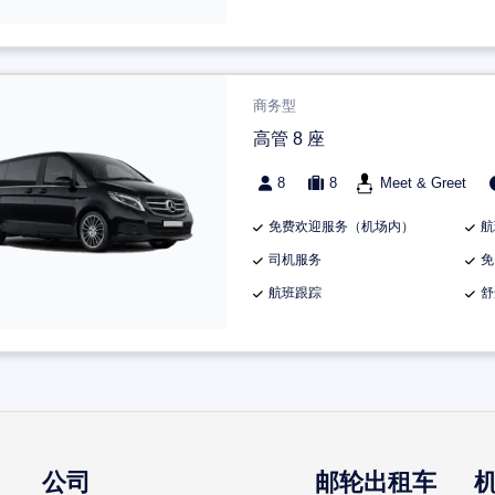
商务型
高管 8 座
8
8
Meet & Greet
免费欢迎服务（机场内）
航
司机服务
免
航班跟踪
舒
公司
邮轮出租车