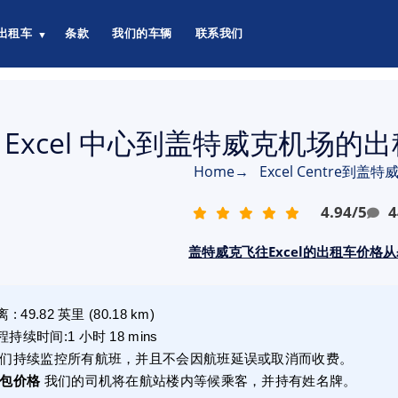
出租车
条款
我们的车辆
联系我们
▼
 Excel 中心到盖特威克机场的出租
Home
→
Excel Centre到盖
4.94
/
5
4
盖特威克飞往Excel的出租车价格从£
离
:
49.82
英里
(
80.18
km)
程持续时间
:
1 小时 18 mins
们持续监控所有航班，并且不会因航班延误或取消而收费。
包价格
我们的司机将在航站楼内等候乘客，并持有姓名牌。