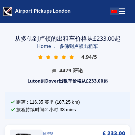
Airport Pickups London
从多佛到卢顿的出租车价格从£233.00起
Home
→
多佛到卢顿出租车
4.94
/
5
4479
评论
Luton到Dover出租车价格从£233.00起
距离
:
116.35
英里
(
187.25
km)
旅程持续时间
:
2 小时 33 mins
£
233.00
经济型