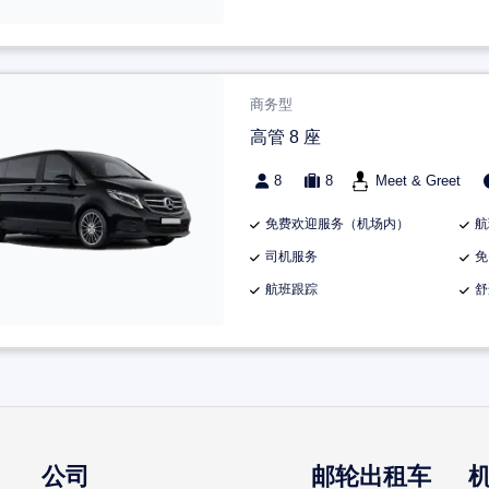
商务型
高管 8 座
8
8
Meet & Greet
免费欢迎服务（机场内）
航
司机服务
免
航班跟踪
舒
公司
邮轮出租车