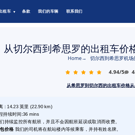
出租车
条款
我们的车辆
联系我们
▼
从切尔西到希思罗的出租车价格从
Home
→
切尔西到希思罗机场
4.94
/
5
4
从希思罗到切尔西的出租车价格从£6
离
:
14.23
英里
(
22.90
km)
程持续时间
:
36 mins
们持续监控所有航班，并且不会因航班延误或取消而收费。
包价格
我们的司机将在航站楼内等候乘客，并持有姓名牌。