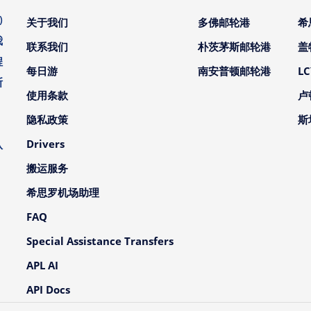
)
关于我们
多佛邮轮港
希
我
联系我们
朴茨茅斯邮轮港
盖
程
每日游
南安普顿邮轮港
L
斯
使用条款
卢
。
隐私政策
斯
、
Drivers
队
搬运服务
希思罗机场助理
FAQ
Special Assistance Transfers
APL AI
API Docs