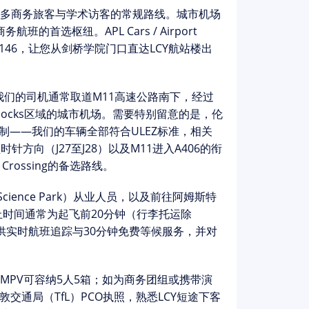
多商务旅客与学术访客的常规路线。城市机场
首选枢纽。APL Cars / Airport
146，让您从剑桥学院门口直达LCY航站楼出
我们的司机通常取道
M11高速公路南下
，经过
l Docks区域的城市机场。需要特别留意的是，伦
通管制——我们的车辆全部符合ULEZ标准，相关
时针方向（J27至J28）以及M11进入A406的衔
Crossing的备选路线。
ience Park）
从业人员，以及前往阿姆斯特
时间通常为起飞前20分钟
（行李托运除
供
实时航班追踪
与
30分钟免费等候
服务，并对
MPV
可容纳5人5箱；如为商务团组或携带演
敦交通局（TfL）PCO执照
，熟悉LCY短途下客