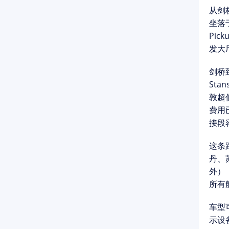
从
剑
坐落于
Pic
发大
剑桥
Sta
敦超
费用已
接段容
这条
丹、
外）
所有
车型
示设