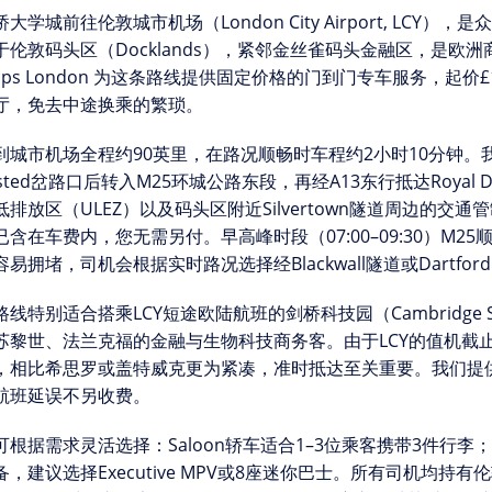
桥大学城
前往
伦敦城市机场（London City Airport, LCY）
，是众
伦敦码头区（Docklands），紧邻金丝雀码头金融区，是欧洲商务航班的
kups London 为这条路线提供
固定价格
的门到门专车服务，起价£
厅，免去中途换乘的繁琐。
到城市机场全程约
90英里
，在路况顺畅时车程约2小时10分钟。
nsted岔路口后转入
M25环城公路东段
，再经
A13东行
抵达Roya
低排放区（ULEZ）以及码头区附近Silvertown隧道周边的交
含在车费内，您无需另付。早高峰时段（07:00–09:30）M25顺
易拥堵，司机会根据实时路况选择经Blackwall隧道或Dartford 
路线特别适合搭乘LCY短途欧陆航班的
剑桥科技园（Cambridge Sc
苏黎世、法兰克福的金融与生物科技商务客。由于LCY的
值机截止
，相比希思罗或盖特威克更为紧凑，准时抵达至关重要。我们提
航班延误
不另收费
。
可根据需求灵活选择：
Saloon轿车
适合1–3位乘客携带3件行李；
备，建议选择
Executive MPV
或
8座迷你巴士
。所有司机均持有
伦