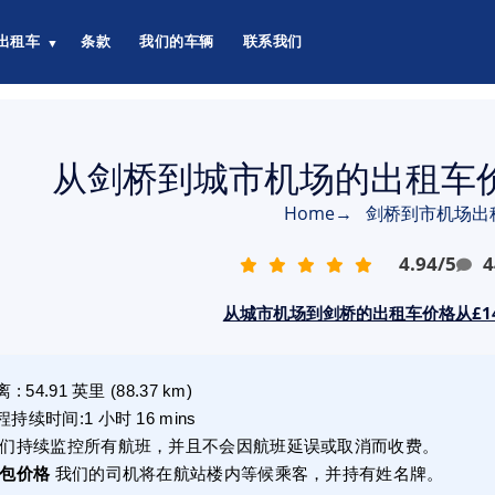
出租车
条款
我们的车辆
联系我们
▼
从剑桥到城市机场的出租车价格从
Home
→
剑桥到市机场出
4.94
/
5
4
从城市机场到剑桥的出租车价格从£14
离
:
54.91
英里
(
88.37
km)
程持续时间
:
1 小时 16 mins
们持续监控所有航班，并且不会因航班延误或取消而收费。
包价格
我们的司机将在航站楼内等候乘客，并持有姓名牌。