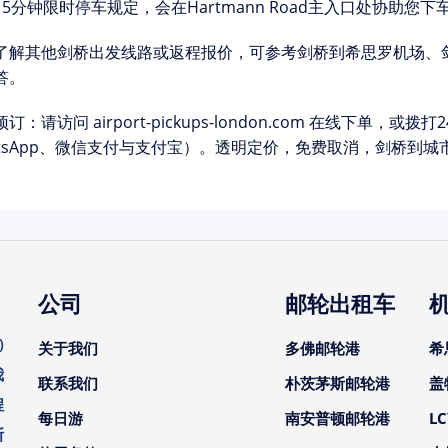
15分钟限时停车规定，会在Hartmann Road主入口处协助您
了解其他剑桥出发线路或返程报价，可参考
剑桥到希思罗机场
、
答
。
预订：
请访问 airport-pickups-london.com 在线下单，或
atsApp、微信支付与支付宝）。透明定价，免费取消，剑桥到城市
公司
邮轮出租车
)
关于我们
多佛邮轮港
希
我
联系我们
朴茨茅斯邮轮港
盖
程
每日游
南安普顿邮轮港
L
斯