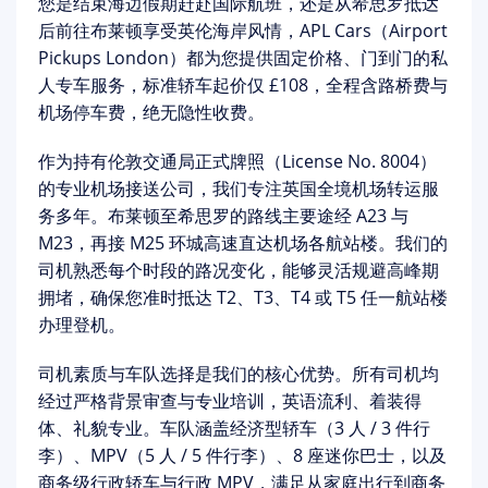
您是结束海边假期赶赴国际航班，还是从希思罗抵达
后前往布莱顿享受英伦海岸风情，
APL Cars（Airport
Pickups London）
都为您提供
固定价格、门到门
的私
人专车服务，
标准轿车起价仅 £108
，全程含路桥费与
机场停车费，绝无隐性收费。
作为持有
伦敦交通局正式牌照（License No. 8004）
的专业机场接送公司，我们专注英国全境机场转运服
务多年。布莱顿至希思罗的路线主要途经 A23 与
M23，再接 M25 环城高速直达机场各航站楼。我们的
司机熟悉每个时段的路况变化，能够灵活规避高峰期
拥堵，确保您准时抵达 T2、T3、T4 或 T5 任一航站楼
办理登机。
司机素质与车队选择
是我们的核心优势。所有司机均
经过严格背景审查与专业培训，英语流利、着装得
体、礼貌专业。车队涵盖经济型轿车（3 人 / 3 件行
李）、MPV（5 人 / 5 件行李）、8 座迷你巴士，以及
商务级
行政轿车与行政 MPV
，满足从家庭出行到商务