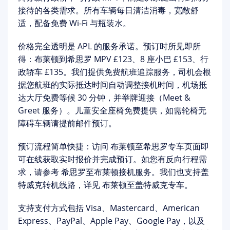
接待的各类需求。所有车辆每日清洁消毒，宽敞舒
适，配备免费 Wi-Fi 与瓶装水。
价格完全透明
是 APL 的服务承诺。预订时所见即所
得：布莱顿到希思罗 MPV £123、8 座小巴 £153、行
政轿车 £135。我们提供
免费航班追踪服务
，司机会根
据您航班的实际抵达时间自动调整接机时间，机场抵
达大厅
免费等候 30 分钟
，并举牌迎接（Meet &
Greet 服务）。儿童安全座椅免费提供，如需轮椅无
障碍车辆请提前邮件预订。
预订流程简单快捷：访问
布莱顿至希思罗专车页面
即
可在线获取实时报价并完成预订。如您有
反向行程
需
求，请参考
希思罗至布莱顿接机服务
。我们也支持
盖
特威克转机线路
，详见
布莱顿至盖特威克专车
。
支持支付方式包括 Visa、Mastercard、American
Express、PayPal、Apple Pay、Google Pay，以及