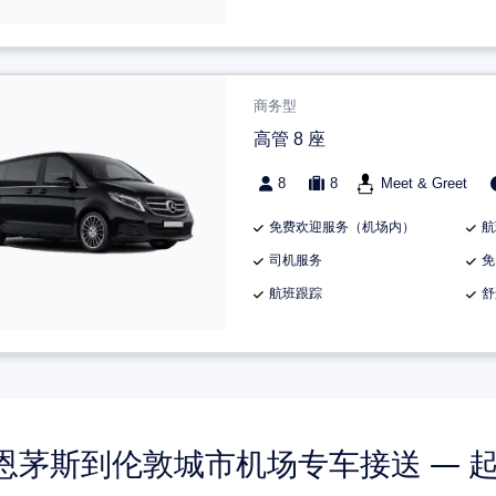
商务型
高管 8 座
8
8
Meet & Greet
免费欢迎服务（机场内）
航
司机服务
免
航班跟踪
舒
恩茅斯到伦敦城市机场专车接送 — 起