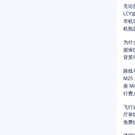
无论
LCY)
市机
机熟悉
为什么
据保护
背景
路线
M25
座 M
行费
飞行
厅
举牌
免费