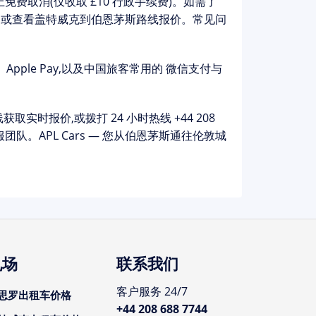
上免费取消(仅收取 £10 行政手续费)。如需了
,或查看
盖特威克到伯恩茅斯
路线报价。常见问
al、Apple Pay,以及中国旅客常用的
微信支付与
com 在线获取实时报价,或拨打 24 小时热线
+44 208
队。APL Cars — 您从伯恩茅斯通往伦敦城
机场
联系我们
客户服务 24/7
思罗出租车价格
+44 208 688 7744