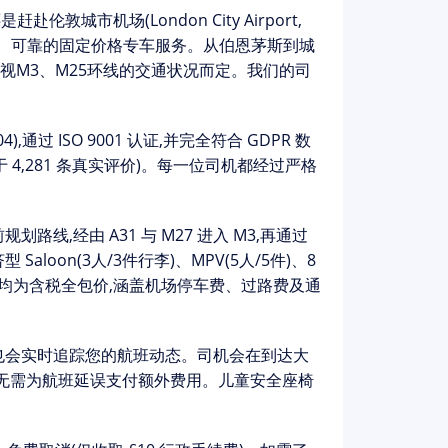
还是赶赴
伦敦城市机场(London City Airport,
专业、可靠的
固定价格
专车服务。从伯恩茅斯到城
间视M3、M25环线的交通状况而定。我们的司
),通过 ISO 9001 认证,并完全符合 GDPR 数
于 4,281 条真实评价)。每一位司机都经过严格
线,经由 A31 与 M27 进入 M3,再通过
loon(3人/3件行李)、MPV(5人/5件)、8
价均为
含税全包价
,涵盖机场停车费、过路费及通
也会实时追踪您的航班动态。司机会在到达大
,无需为航班延误支付额外费用。儿童安全座椅