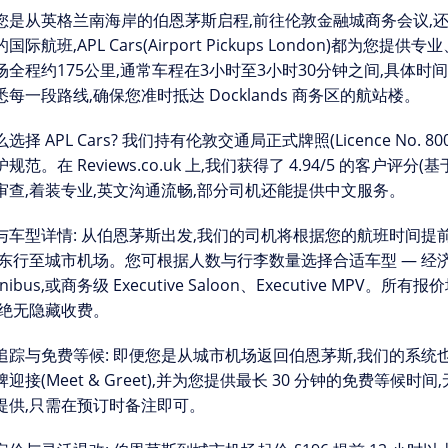
您是从英格兰南海岸的
伯恩茅斯
启程,前往伦敦金融城商务会议,
的国际航班,APL Cars(Airport Pickups London)都为您提供
场全程约175公里,通常车程在3小时至3小时30分钟之间,具体时
每一段路线,确保您准时抵达 Docklands 商务区的航站楼。
选择 APL Cars?
我们持有伦敦交通局正式牌照(Licence No. 8004
规范。在 Reviews.co.uk 上,我们获得了
4.94/5 的客户评分
(基
审查,着装专业,英文沟通流畅,部分司机还能提供中文服务。
与车型详情:
从伯恩茅斯出发,我们的司机将根据您的航班时间提前规划路
 东行至城市机场。您可根据人数与行李数量选择合适车型 — 经济型 Sa
inibus,或商务级 Executive Saloon、Executive MPV。所有报
,绝无隐藏收费。
追踪与免费等候:
即便您是从城市机场返回伯恩茅斯,我们的系统
迎接(Meet & Greet)
,并为您提供最长
30 分钟的免费等候时间
提供,只需在预订时备注即可。