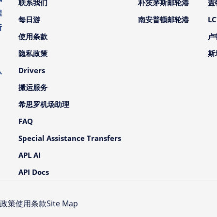
联系我们
朴茨茅斯邮轮港
盖
程
每日游
南安普顿邮轮港
L
斯
使用条款
卢
。
隐私政策
斯
、
Drivers
队
搬运服务
希思罗机场助理
FAQ
Special Assistance Transfers
APL AI
API Docs
政策
使用条款
Site Map