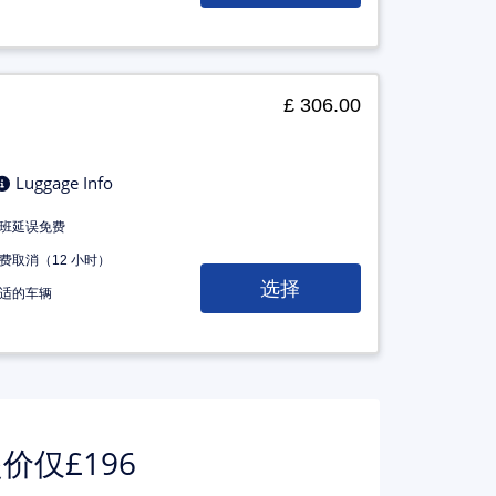
£ 306.00
Luggage Info
班延误免费
费取消（12 小时）
选择
适的车辆
价仅£196