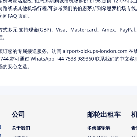
定价与灵活退改:
伯恩茅斯到城市机场起价 £196,提前 12 小时以
向路线或其他机场行程,可参考我们的
伯恩茅斯到希思罗机场
专线
访问
FAQ 页面
。
方式
多元,支持现金(GBP)、Visa、Mastercard、Amex、PayP
宝
。
预订您的专属接送服务。
访问 airport-pickups-london.
7744
,亦可通过 WhatsApp
+44 7538 989360
联系我们的中文客服团
场的安心之选。
公司
邮轮出租车
)
关于我们
多佛邮轮港
希
我