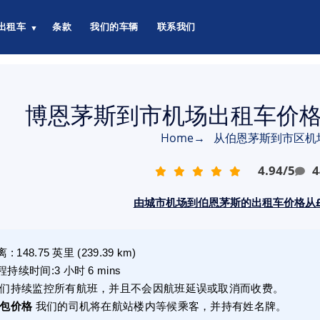
出租车
条款
我们的车辆
联系我们
▼
博恩茅斯到市机场出租车价格从
Home
→
从伯恩茅斯到市区机
4.94
/
5
4
由城市机场到伯恩茅斯的出租车价格从£1
离
:
148.75
英里
(
239.39
km)
程持续时间
:
3 小时 6 mins
们持续监控所有航班，并且不会因航班延误或取消而收费。
包价格
我们的司机将在航站楼内等候乘客，并持有姓名牌。