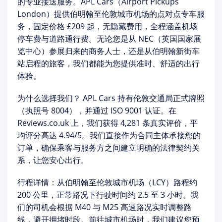
的专业接送服务。
APL Cars（Airport Pickups
London）
提供伯明翰至伦敦城市机场的
点对点专车服
务
，固定价格
£209 起
，无隐藏费用，全程涵盖机场
停车费与道路通行费。无论您是从 NEC（英国国家展
览中心）参展归来的商务人士，还是从伯明翰新街车
站启程的旅客，我们都能为您提供准时、舒适的出行
体验。
为什么选择我们？
APL Cars 持有
伦敦交通局正式牌照
（执照号 8004）
，并通过 ISO 9001 认证。在
Reviews.co.uk 上，我们获得 4,281 条真实评价，平
均评分高达
4.94/5
。我们直接作为合同主体承接您的
订单，确保乘客与服务方之间建立明确的法律契约关
系，让您安心出行。
行程详情：
从伯明翰至伦敦城市机场（LCY）路程约
200 公里，正常路况下行驶时间约 2.5 至 3 小时。我
们的司机会根据 M40 与 M25 高速路况实时调整路
线，避开拥堵时段。前往城市机场时，我们建议您预