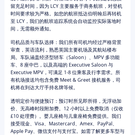
留充足时间，因为 LCY 主要服务于商务航班，对登机
时间要求较为严格。如您的航班抵达伯明翰后再转机
至 LCY，
我们的航班追踪系统
会自动监控实际落地时
间，无需额外通知。
司机品质与车队选择：
我们所有司机均经过严格背景
审查，英语流利，熟悉英国主要机场及其航站楼布
局。车队涵盖
经济型轿车（Saloon）、MPV 多功能
车、8 座中巴
，以及高端的 Executive Saloon 与
Executive MPV，可满足 1-8 位乘客及行李需求。所
有机场接送均包含
免费 Meet & Greet 接机服务
，司
机将在到达大厅手持名牌等候。
透明定价与便捷预订：
预订时所见即所得，无浮动加
价、无高峰时段附加费。12 小时以上免费取消（仅收
£10 处理费）。婴儿座椅与儿童座椅免费提供。我们
接受现金、Visa、Mastercard、Amex、PayPal、
Apple Pay、微信支付与支付宝。如需了解更多车型与