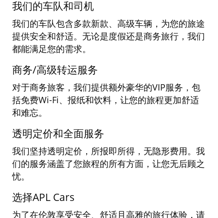
我
们的车队和司
机
我
们的车队包含多款新款、高级车辆，为您的旅途
提供安全和舒适。无论是度假还是商务旅行，我们
都能满足您的需求
。
商
务
/
高
级转运服务
对于商务旅客，我们提供额外豪华的
VIP
服
务，包
括免费
Wi-Fi
、
报纸和饮料，让您的旅程更加舒适
和难忘
。
透明定价和全面服
务
我
们坚持透明定价，所报即所得，无隐形费用。我
们的服务涵盖了您旅程的所有方面，让您无后顾之
忧
。
选择
APL Cars
为了在伦敦享受安全、舒适且高雅的旅行体验，请